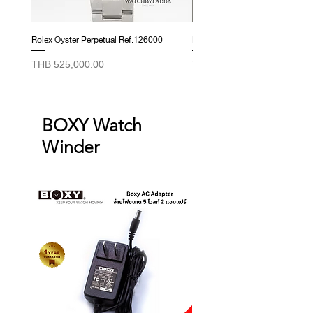
Rolex Oyster Perpetual Ref.126000
Rolex Datejust Ref. 278274
Price
Price
THB 525,000.00
THB 415,000.00
BOXY Watch
Winder