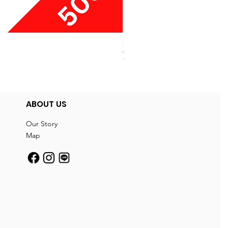
Boxy Small Cushion
Price
THB 250.00
ABOUT US
Our Story
Map