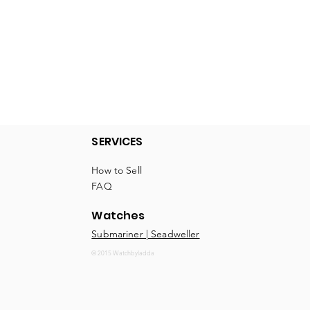
Quick View
SERVICES
How to Sell
FAQ
Watches
Submariner | Seadweller
© 2015 Watchbyladda