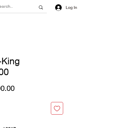
Log In
-King
00
Price
0.00