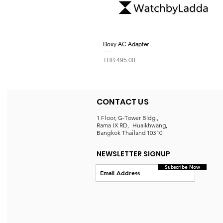
Boxy AC Adapter
Price
THB 495.00
CONTACT US
1 Floor, G-Tower Bldg.,
Rama IX RD, Huaikhwang,
Bangkok Thailand 10310
NEWSLETTER SIGNUP
Subscribe Now