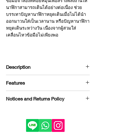
ข้อมือจำลองที่คอยหมุนเพื่อสร้างพลังงานให้
นาฬิกาสามารถเดินได้อย่างต่อเนื่อง ช่วย
บรรเทาปัญหานาฬิกาหยุดเดินเมื่อไม่ได้นำ
ออกมาวนใส่เป็นเวลานาน หรือปัญหานาฬิกา
หยุดเดินระหว่างวัน เนื่องจากผู้สวมใส่
เคลื่อนไหวข้อมือไม่เพียงพอ
Description
รายละเอียดสินค้า
Features
พื้นผิว : อะลูมิเนียม สีดำ ขัดแบบฝ้า ทน
รอยขีดข่วน
คุณสมบัติพิเศษของกล่อง
𝐒𝐰𝐢𝐬𝐬 𝐊𝐮𝐛𝐢𝐤
Notices and Returns Policy
ขนาดเล็ก 10x10x10x ซม. จัดเก็บได้
𝐌𝐚𝐬𝐭𝐞𝐫𝐛𝐨𝐱
สะดวก
Lasting More Than 3 Years :
เพียงใช้
If you would like to purchase in
ใช้แหล่งพลังงานจากถ่านก้อน C-Type
แหล่งพลังงานจากถ่านก้อน C-type 2
store, please contact us by phone or
2 ก้อน
ก้อน กล่องหมุนก็สามารถทำงานต่อ
LINE to check stock before visiting.
เชื่อมต่อ Bluetooth ควบคุมการ
เนื่องได้นานกว่า 3 ปี
Depending on the viewing device,