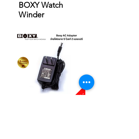
BOXY Watch
Winder
Boxy AC Adapter
Boxy Small Cushion
Price
Price
THB 495.00
THB 250.00