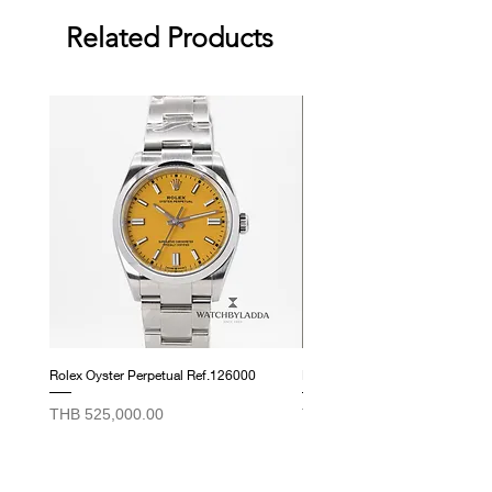
ทำงานผ่านแอปพลิเคชัน
The Most Convenient :
เชื่อมต่อ
the color of the product image on
Related Products
"SwissKubik"
Bluetooth ควบคุมการทำงานได้ง่าย
your screen may appear slightly
หมุนทำงานเงียบ ไร้เสียงรบกวน
และสะดวกผ่านแอปพลิเคชัน
different from the actual product.
สินค้านำเข้าจากประเทศสวิตเซอร์
"SwissKubik" บนมือถือ
If the product is damaged, defective
แลนด์
Suitable for Safe :
เหมาะกับใช้งาน
or malfunctioning, please contact
รับประกัน 1 ปี
ในตู้เซฟ กล่องใช้แหล่งพลังงานจาก
us within 1 day and return it to our
ถ่านก้อน ไม่จำเป็นต้องต่อสาย AC
store.
อุปกรณ์ภายใน Full Box Set
Adapter
Returns and exchanges will only be
กล่องหมุนนาฬิกา
The Smartest System :
ระบบกลไก
accepted if the product is unused.
International Warranty Card
อัจฉริยะ หยุดหมุนที่ตำแหน่ง 12
We cannot accept returns or
สาย AC Adapter
นาฬิกาทุกครั้ง สามารถดูเวลาได้
exchanges for reasons other than
คู่มือการใช้งาน
สะดวก เมื่อเก็บในกล่อง
those listed above.
Rolex Oyster Perpetual Ref.126000
Rolex Datejust Ref. 278274
Price
Price
THB 525,000.00
THB 415,000.00