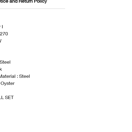
tice and Return Policy
 I
4270
W
 Steel
k
aterial : Steel
 Oyster
ULL SET