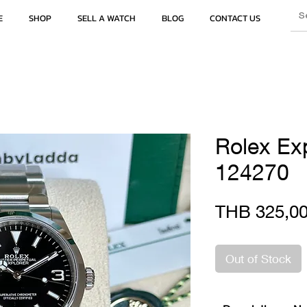
E
SHOP
SELL A WATCH
BLOG
CONTACT US
Rolex Exp
124270
THB 325,00
Out of Stock