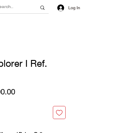
Log In
lorer I Ref.
Price
0.00