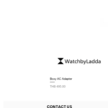
Boxy AC Adapter
Price
THB 495.00
CONTACT US