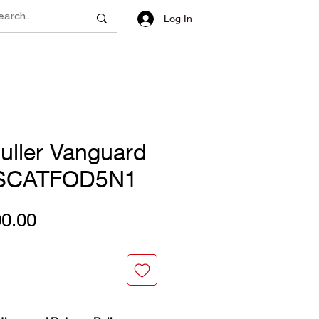
Log In
uller Vanguard
2SCATFOD5N1
Price
0.00