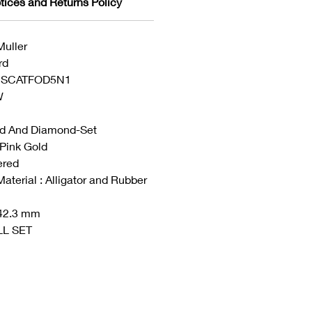
tices and Returns Policy
Muller
rd
32SCATFOD5N1
W
old And Diamond-Set
 Pink Gold
vered
aterial : Alligator and Rubber
 42.3 mm
ULL SET