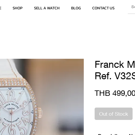
E
SHOP
SELL A WATCH
BLOG
CONTACT US
Franck M
Ref. V3
THB 499,00
Out of Stock