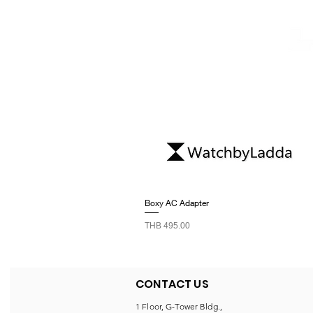
Boxy AC Adapter
Price
THB 495.00
CONTACT US
1 Floor, G-Tower Bldg.,