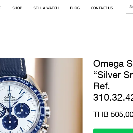
E
SHOP
SELL A WATCH
BLOG
CONTACT US
Omega S
“Silver 
Ref.
310.32.4
THB 505,00