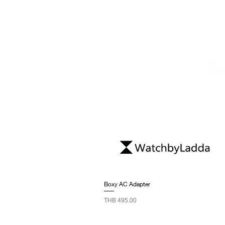
Boxy AC Adapter
Price
THB 495.00