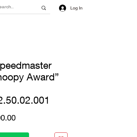
Log In
peedmaster
Snoopy Award”
2.50.02.001
Price
0.00