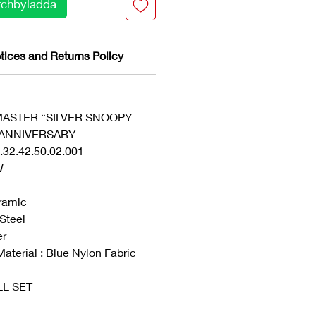
chbyladda
tices and Returns Policy
MASTER “SILVER SNOOPY
 ANNIVERSARY
.32.42.50.02.001
W
eramic
 Steel
er
Material : Blue Nylon Fabric
ULL SET