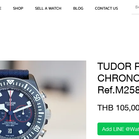
E
SHOP
SELL A WATCH
BLOG
CONTACT US
TUDOR 
CHRON
Ref.M25
THB 105,00
Add LINE @Wat