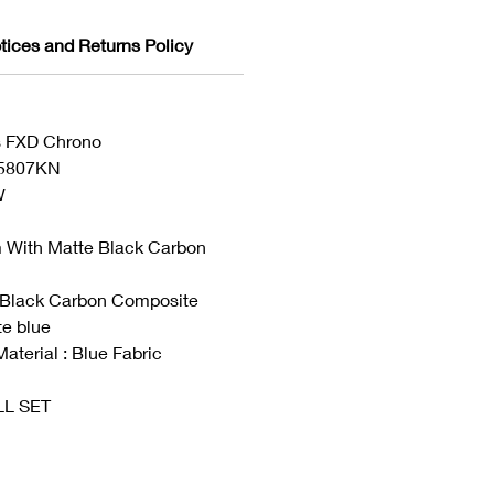
tices and Returns Policy
s FXD Chrono
25807KN
W
m With Matte Black Carbon
: Black Carbon Composite
tte blue
aterial : Blue Fabric
ULL SET