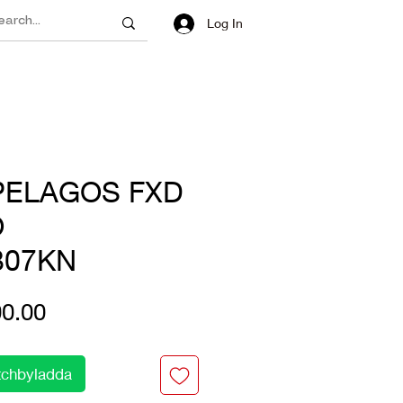
Log In
PELAGOS FXD
O
807KN
Price
0.00
chbyladda