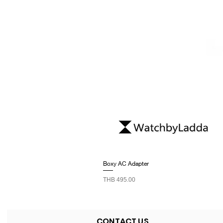
Boxy AC Adapter
Price
THB 495.00
CONTACT US