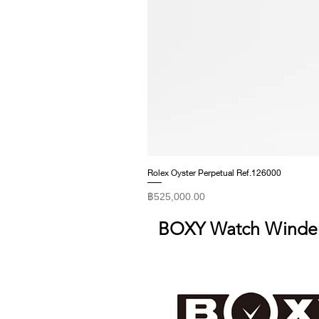
Rolex Oyster Perpetual Ref.126000
ราคา
฿525,000.00
BOXY Watch Winde