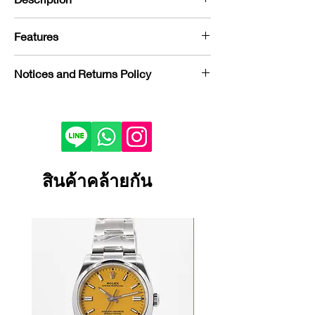
จุดเด่นของรุ่น BLDC SAFE ECO
Features
Brushless Motor DC หรือ BLDC คือ
มอเตอร์ที่ไม่ต้องใช้การส่งกระแส
กล่องหมุน Boxy สามารถตั้งค่าการหมุน
Notices and Returns Policy
ไฟฟ้า ผ่านตัวนำกระแสไฟด้วยแปรงถ่าน
ได้ 3 ทิศทาง ทั้งตามเข็มนาฬิกา ทวนเข็ม
แบบเดิม
นาฬิกา และ หมุนสองทิศทาง นอกจาก
If you would like to purchase in
มอเตอร์มีประสิทธิภาพในการแปลง
นี้ Boxy ยังสามารถปรับความเร็วหรือ
store, please contact us by phone or
พลังงานสูงกว่า
รอบในการหมุนต่อ
LINE to check stock before visiting.
อายุการใช้งานยาวนาน เนื่องการไม่มี
วัน (TPD: Turns Per Day) ได้มาก
Depending on the viewing device,
แปรงถ่าน จึงช่วยลดการสึกหรอของ
ถึง 15 Steps ซึ่งเป็นระดับที่มากที่สุดใน
the color of the product image on
สินค้าคล้ายกัน
ชิ้นส่วนภายใน
ตลาดกล่องหมุน คุณสามารถตั้งค่าการ
your screen may appear slightly
เสียงรบกวนน้อยมาก เนื่องจากไม่มี
หมุนได้ตามความเหมาะสมกับรุ่นนาฬิกา
different from the actual product.
การสัมผัสและเสียดสีระหว่างแปรง
แต่ละรุ่น จากคู่มือภายใน
If the product is damaged, defective
ถ่านกับคอมมูเตเตอร์
กล่อง Full Box Set หมดห่วงว่านาฬิกา
or malfunctioning, please contact
สามารถควบคุมความเร็วและแรงบิด
กลไกอัตโนมัติของคุณจะได้รับผลเสียจาก
us within 1 day and return it to our
ได้อย่างแม่นยำด้วยการใช้ตัวควบคุม
การหมุนมากครั้งจนเกินความ
store.
อิเล็กทรอนิกส์
จำเป็น หรือหมุนน้อยจนไม่เพียงให้
Returns and exchanges will only be
ความร้อนที่เกิดขึ้นน้อยกว่า
นาฬิกาสามารถเดินต่อได้ตลอดทั้งวัน
accepted if the product is unused.
มีประตูกระจกใส ช่วยป้องกันฝุ่น