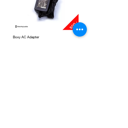
Boxy AC Adapter
Boxy Small Cushion
ราคา
ราคา
฿495.00
฿250.00
ติดต่อเรา
ชั้น 1, G-Tower, ถ. พระราม 9 แขวงห้วยขวาง เขต
ห้วยขวาง กรุงเทพมหานคร 10310
NEWSLETTER SIGNUP
Subscribe Now