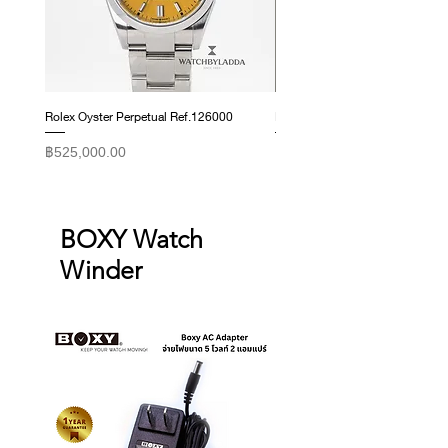
We cannot accept returns or
หมุนนาฬิกาได้พร้อมกัน 4 เรือน
exchanges for reasons other than
ออกแบบสำหรับจัดเก็บในตู้เซฟ หรือ
those listed above.
พื้นที่จำกัด สามารถวางซ้อนต่อกันได้
อย่างปลอดภัยและสวยงาม
Rolex Oyster Perpetual Ref.126000
Rolex Datejust Ref. 278274
ราคา
ราคา
฿525,000.00
฿415,000.00
BOXY Watch
Winder