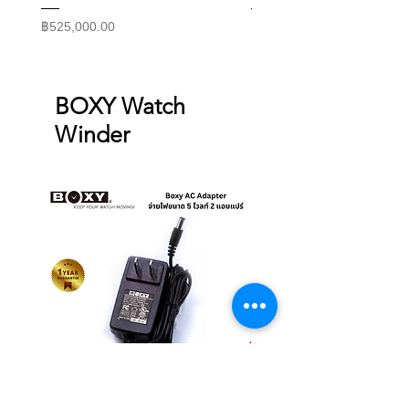
แม้ว่าจะตั้งค่าการหมุนไว้สูง
ราคา
ราคา
฿525,000.00
฿415,000.00
3. ตำแหน่งนาฬิกาจะหยุดหมุนที่ 12
นาฬิกาเสมอ ทำให้ดูสวยงาม และ
สามารถนำนาฬิกาข้อมือเรือนโปรดของ
BOXY Watch
คุณมาทำเป็นนาฬิกาบนโต๊ะทำงานคุณ
Winder
ได้ทันที
4. สามารถใช้แหล่งพลังงานได้หลาก
หลาย ตั้งแต่สาย USB, ฐานวางของ Boxy
ที่เป็นอุปกรณ์เสริม หรือวางซ้อนกันเพื่อ
แชร์พลังงานจากอะแดปเตอร์ตัวเดียว