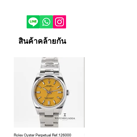
แอมแปร์
นาฬิกา และ หมุนสองทิศทาง นอกจากนี้
If you would like to purchase in
(หากต้องการ Adapter มากกว่า 1 ชิ้น มี
Boxy ยังสามารถปรับความเร็วหรือรอบ
store, please contact us by phone or
จำหน่ายแยกนะคะ)
ในการหมุนต่อวัน (TPD: Turns Per Day)
LINE to check stock before visiting.
3. ฝาครอบทรงโดมใส
ได้มากถึง 15 Steps ซึ่งเป็นระดับที่มาก
Depending on the viewing device,
4. คู่มือการใช้งานกล่องหมุนนาฬิกา
ที่สุดในตลาดกล่องหมุน คุณสามารถตั้ง
the color of the product image on
สินค้าคล้ายกัน
Boxy
ค่าการหมุนได้ตามความเหมาะสมกับรุ่น
your screen may appear slightly
5. ผ้าเช็ดทำความสะอาด
นาฬิกาแต่ละรุ่น จากคู่มือภายในกล่อง
different from the actual product.
Full Box Set หมดห่วงว่านาฬิกากลไก
If the product is damaged, defective
รายละเอียดสินค้า:
อัตโนมัติของคุณจะได้รับผลเสียจากการ
or malfunctioning, please contact
- พื้นผิว: หนังเทียม PU สีดำ หรือ หุ้มสติก
หมุนมากครั้งจนเกินความจำเป็น หรือ
us within 1 day and return it to our
เกอร์สีต่าง ๆ
หมุนน้อยจนไม่เพียงให้นาฬิกาสามารถ
store.
- ขนาดเพียง 10x10x10 เซนติเมตร
เดินต่อได้ตลอดทั้งวัน
Returns and exchanges will only be
สามารถจัดเก็บได้อย่างสะดวก
accepted if the product is unused.
- ฝาครอบทรงโดมใส ช่วยป้องกันฝุ่น
จุดเด่นของกล่อง
Boxy
We cannot accept returns or
สามารถใส่เข้า/ถอดออกได้ตามต้องการ
1. ปรับความละเอียดการหมุนได้มากถึง
exchanges for reasons other than
- หมุนทำงานเงียบ ไม่ส่งเสียงรบกวน
15 สเต็ป
those listed above.
- สินค้านำเข้าจากประเทศไต้หวัน
2. กล่องจะหมุนครั้งละ 1 รอบ แล้วใช้วิธี
เพิ่มความถี่ในการหมุนแต่ละรอบเอง จึง
Rolex Oyster Perpetual Ref.126000
Rolex Datejust Ref. 278274
ปลอดภัยจากการหมุนมากเกินไป ถึง