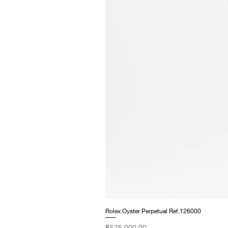
Rolex Oyster Perpetual Ref.126000
ราคา
฿525,000.00