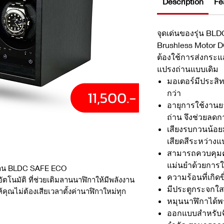
Description
Fe
จุดเด่นของรุ่น B
Brushless Motor DC
ต้องใช้การส่งกระ
แปรงถ่านแบบเดิม
มอเตอร์มีประสิ
กว่า
อายุการใช้งานย
ถ่าน จึงช่วยลด
เสียงรบกวนน้อยม
เสียดสีระหว่าง
สามารถควบคุมค
แม่นยำด้วยการใช
ถ่าน BLDC SAFE ECO
ความร้อนที่เกิดข
โนมัติ ที่ช่วยเติมลานนาฬิกาให้มีพลังงาน
มีประตูกระจกใส 
คุณไม่ต้องเสียเวลาตั้งค่านาฬิกาใหม่ทุก
หมุนนาฬิกาได้พร
ออกแบบสำหรับจัดเ