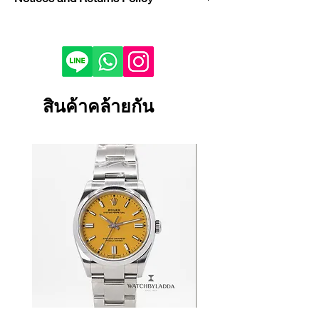
Model : Nautilus
Reference : 5712G
If you would like to purchase in
Condition : USED
store, please contact us by phone or
Year : 2017
LINE to check stock before visiting.
Bezel : White Gold
Depending on the viewing device,
Case Material : White Gold
the color of the product image on
สินค้าคล้ายกัน
Dial Color : Slate Gray
your screen may appear slightly
Bracelet/Strap Material : Leather
different from the actual product.
Strap
If the product is damaged, defective
Size : 40 mm
or malfunctioning, please contact
Certificate : FULL SET
us within 1 day and return it to our
store.
Returns and exchanges will only be
accepted if the product is unused.
We cannot accept returns or
exchanges for reasons other than
those listed above.