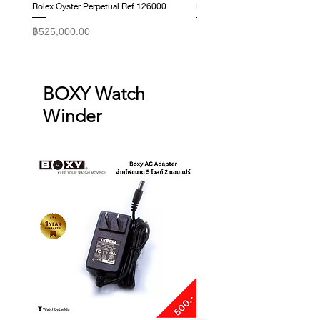
Rolex Oyster Perpetual Ref.126000
Rolex Datejust Ref. 278274
ราคา
ราคา
฿525,000.00
฿415,000.00
BOXY Watch
Winder