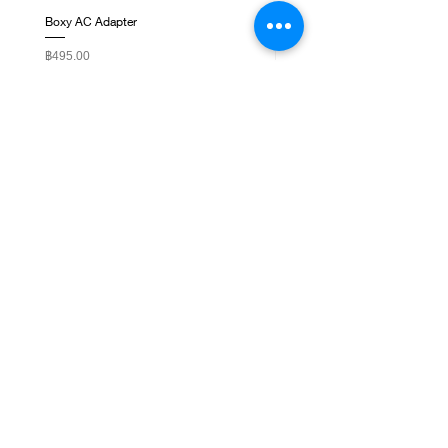
Boxy AC Adapter
Boxy Small Cushion
ราคา
ราคา
฿495.00
฿250.00
ติดต่อเรา
ชั้น 1, G-Tower, ถ. พระราม 9 แขวงห้วยขวาง เขต
ห้วยขวาง กรุงเทพมหานคร 10310
NEWSLETTER SIGNUP
Subscribe Now
เกี่ยวกับเรา
WatchbyLadda