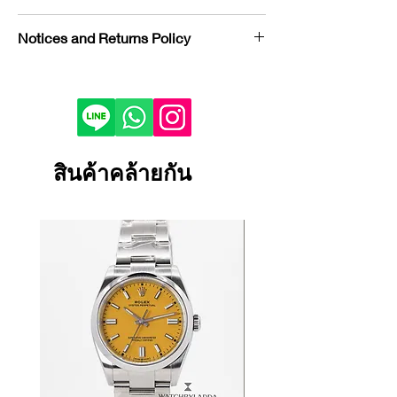
Brand : Tudor
Notices and Returns Policy
Model : PELAGOS FXD
Reference : M25707KN-001
If you would like to purchase in
Condition : NEW
store, please contact us by phone or
Year : 8/2024
LINE to check stock before visiting.
Bezel : Titanium With Matte Black
Depending on the viewing device,
Carbon Composite
the color of the product image on
สินค้าคล้ายกัน
Case Material : Black Carbon
your screen may appear slightly
Composite
different from the actual product.
Dial Color : Blue
If the product is damaged, defective
Bracelet/Strap Material : Blue
or malfunctioning, please contact
Fabric
us within 1 day and return it to our
Size : 42 mm
store.
Certificate : FULL SET
Returns and exchanges will only be
accepted if the product is unused.
We cannot accept returns or
exchanges for reasons other than
those listed above.