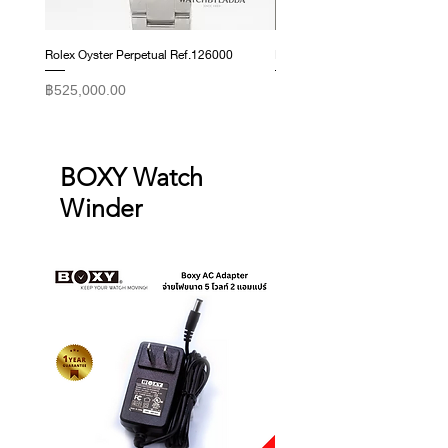
Rolex Oyster Perpetual Ref.126000
Rolex Datejust Ref. 278274
ราคา
ราคา
฿525,000.00
฿415,000.00
BOXY Watch
Winder