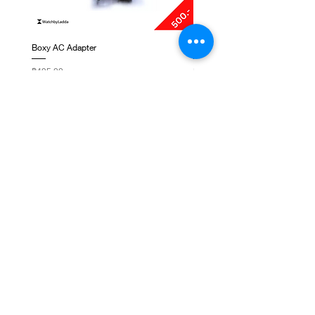
Boxy AC Adapter
Boxy Small Cushion
ราคา
ราคา
฿495.00
฿250.00
ติดต่อเรา
ชั้น 1, G-Tower, ถ. พระราม 9 แขวงห้วยขวาง เขต
ห้วยขวาง กรุงเทพมหานคร 10310
NEWSLETTER SIGNUP
Subscribe Now