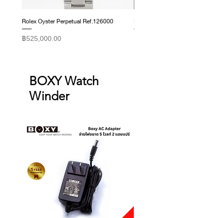
Rolex Oyster Perpetual Ref.126000
Rolex Datejust Ref. 278274
ราคา
ราคา
฿525,000.00
฿415,000.00
BOXY Watch
Winder