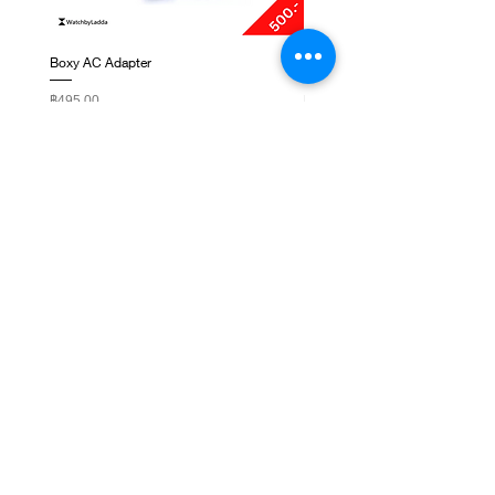
Boxy AC Adapter
Boxy Small Cushion
ราคา
ราคา
฿495.00
฿250.00
ติดต่อเรา
ชั้น 1, G-Tower, ถ. พระราม 9 แขวงห้วยขวาง เขต
ห้วยขวาง กรุงเทพมหานคร 10310
NEWSLETTER SIGNUP
Subscribe Now
เกี่ยวกับเรา