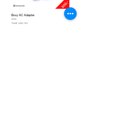
Boxy AC Adapter
Boxy Small Cushion
Price
Price
THB 495.00
THB 250.00
CONTACT US
1 Floor, G-Tower Bldg.,
Rama IX RD, Huaikhwang,
Bangkok Thailand 10310
NEWSLETTER SIGNUP
Subscribe Now