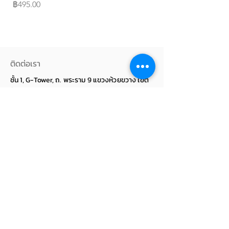
ราคา
ราคา
฿495.00
฿250.00
ติดต่อเรา
ชั้น 1, G-Tower, ถ. พระราม 9 แขวงห้วยขวาง เขต
ห้วยขวาง กรุงเทพมหานคร 10310
NEWSLETTER SIGNUP
Subscribe Now
เกี่ยวกับเรา
WatchbyLadda
แผนที่