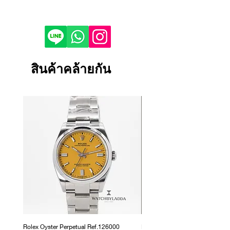
Reference : 178344
If you would like to purchase in
Condition : Like New
store, please contact us by phone or
Year : 2018
LINE to check stock before visiting.
Bezel : Domed, set with diamonds
Depending on the viewing device,
Case Material : White Gold & Steel
the color of the product image on
สินค้าคล้ายกัน
Dial Color : Silver
your screen may appear slightly
Bracelet/Strap Material : White Gold
different from the actual product.
& Steel
If the product is damaged, defective
Bracelet/Strap : Jubilee
or malfunctioning, please contact
Size : 31mm
us within 1 day and return it to our
store.
Returns and exchanges will only be
accepted if the product is unused.
We cannot accept returns or
exchanges for reasons other than
those listed above.
Rolex Oyster Perpetual Ref.126000
Rolex Datejust Ref. 278274