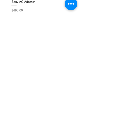
Boxy AC Adapter
Boxy Small Cushion
ราคา
ราคา
฿495.00
฿250.00
ติดต่อเรา
ชั้น 1, G-Tower, ถ. พระราม 9 แขวงห้วยขวาง เขต
ห้วยขวาง กรุงเทพมหานคร 10310
NEWSLETTER SIGNUP
Subscribe Now
เกี่ยวกับเรา
WatchbyLadda