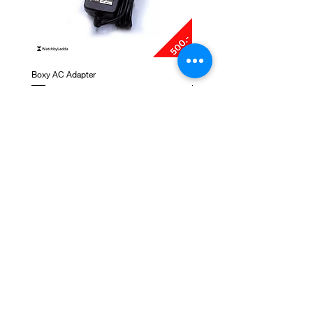
Boxy AC Adapter
Boxy Small Cushion
ราคา
ราคา
฿495.00
฿250.00
ติดต่อเรา
ชั้น 1, G-Tower, ถ. พระราม 9 แขวงห้วยขวาง เขต
ห้วยขวาง กรุงเทพมหานคร 10310
NEWSLETTER SIGNUP
Subscribe Now