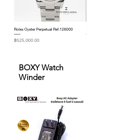
exchanges for reasons other than
those listed above.
Rolex Oyster Perpetual Ref.126000
Rolex Datejust Ref. 278274
ราคา
ราคา
฿525,000.00
฿415,000.00
BOXY Watch
Winder