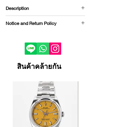
Description
Brand : Audermar piguet
Notice and Return Policy
Model : Royal Oak Chronograph
Reference : 26331ST
If you would like to purchase in
Condition : USED
store, please contact us by phone or
Year : 2021
LINE to check stock before visiting.
Bezel : Steel
Depending on the viewing device,
Case Material : Steel
the color of the product image on
สินค้าคล้ายกัน
Dial Color : Black dial with “Grande
your screen may appear slightly
Tapisserie” pattern
different from the actual product.
Bracelet/Strap Material : Steel
If the product is damaged, defective
Size : 41 mm
or malfunctioning, please contact
Certificate : FULL SET
us within 1 day and return it to our
store.
Returns and exchanges will only be
accepted if the product is unused.
We cannot accept returns or