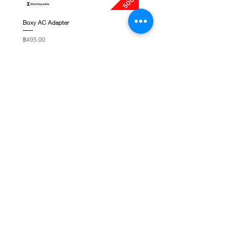
Boxy AC Adapter
Boxy Small Cushion
ราคา
ราคา
฿495.00
฿250.00
ติดต่อเรา
ชั้น 1, G-Tower, ถ. พระราม 9 แขวงห้วยขวาง เขต
ห้วยขวาง กรุงเทพมหานคร 10310
NEWSLETTER SIGNUP
Subscribe Now
เกี่ยวกับเรา