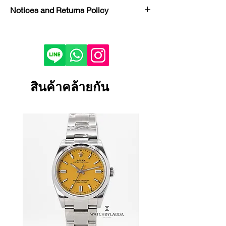
Brand : Audermar piguet
Notices and Returns Policy
Model : Royal Oak
Reference : 77450ST
If you would like to purchase in
Condition : LIKE NEW
store, please contact us by phone or
Year : 2024
LINE to check stock before visiting.
Case Material : Steel
Depending on the viewing device,
Dial Color : White
the color of the product image on
สินค้าคล้ายกัน
Bracelet/Strap Material : Steel
your screen may appear slightly
Size : 34mm
different from the actual product.
Certificate : FULL SET
If the product is damaged, defective
or malfunctioning, please contact
us within 1 day and return it to our
store.
Returns and exchanges will only be
accepted if the product is unused.
We cannot accept returns or
exchanges for reasons other than
those listed above.