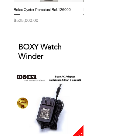
Rolex Oyster Perpetual Ref.126000
Rolex Datejust Ref. 278274
ราคา
ราคา
฿525,000.00
฿415,000.00
BOXY Watch
Winder