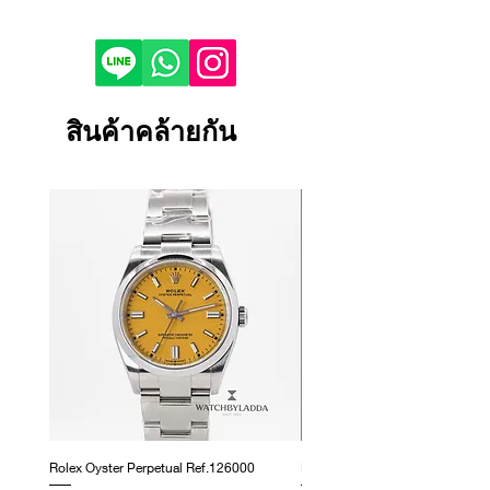
Reference : 116200
If you would like to purchase in
Condition : USED
store, please contact us by phone or
Year : 2018
LINE to check stock before visiting.
Bezel : Steel
Depending on the viewing device,
Case Material :Steel
the color of the product image on
สินค้าคล้ายกัน
Dial Color : Silver Deco
your screen may appear slightly
Bracelet/Strap Material : Steel
different from the actual product.
Bracelet/Strap : Jubilee
If the product is damaged, defective
Size : 36 mm
or malfunctioning, please contact
Certificate : FULL SET
us within 1 day and return it to our
store.
Returns and exchanges will only be
accepted if the product is unused.
We cannot accept returns or
exchanges for reasons other than
those listed above.
Rolex Oyster Perpetual Ref.126000
Rolex Datejust Ref. 278274