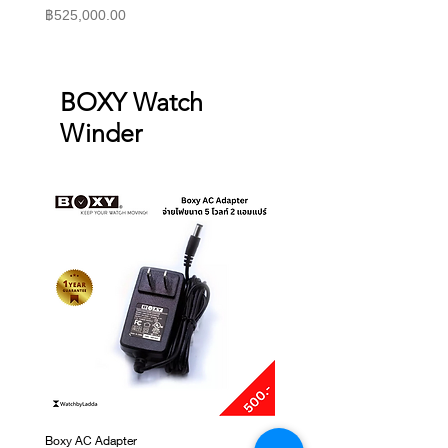
ราคา
ราคา
฿525,000.00
฿415,000.00
BOXY Watch
Winder
Boxy AC Adapter
Boxy Small Cushion