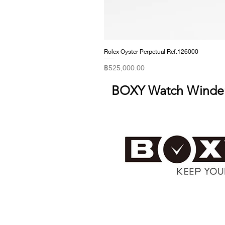
Rolex Oyster Perpetual Ref.126000
ราคา
฿525,000.00
BOXY Watch Winde