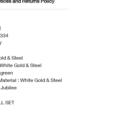
tices and Returns Policy
t
6334
W
old & Steel
 White Gold & Steel
tgreen
Material : White Gold & Steel
 Jubilee
ULL SET