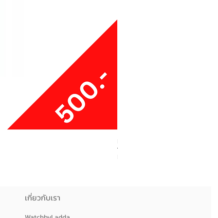
Boxy Small Cushion
ราคา
฿250.00
เกี่ยวกับเรา
WatchbyLadda