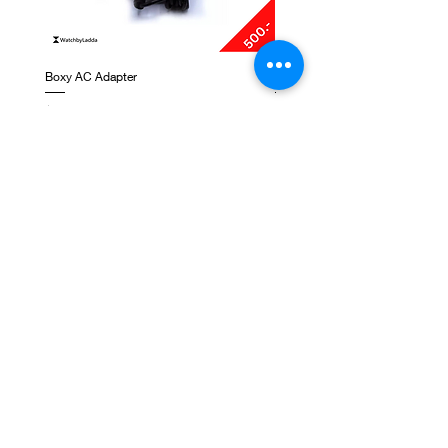
Boxy AC Adapter
Boxy Small Cushion
ราคา
ราคา
฿495.00
฿250.00
ติดต่อเรา
ชั้น 1, G-Tower, ถ. พระราม 9 แขวงห้วยขวาง เขต
ห้วยขวาง กรุงเทพมหานคร 10310
NEWSLETTER SIGNUP
Subscribe Now