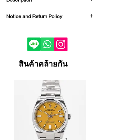
Brand : Rolex
Notice and Return Policy
Model : Datejust
Reference : 126231
If you would like to purchase in
Condition : NEW
store, please contact us by phone or
Year : 2023
LINE to check stock before visiting.
Bezel : Rose Gold & Steel
Depending on the viewing device,
Case Material : Rose Gold & Steel
the color of the product image on
สินค้าคล้ายกัน
Dial Color : Silvered Palm-Motif
your screen may appear slightly
Bracelet/Strap Material : Rose Gold
different from the actual product.
& Steel
If the product is damaged, defective
Bracelet/Strap : Jubilee
or malfunctioning, please contact
Size : 36 mm
us within 1 day and return it to our
Certificate : FULL SET
store.
Returns and exchanges will only be
accepted if the product is unused.
We cannot accept returns or
exchanges for reasons other than