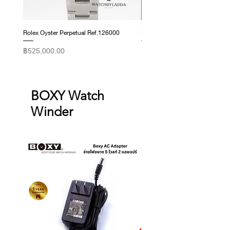
those listed above.
Rolex Oyster Perpetual Ref.126000
Rolex Datejust Ref. 278274
ราคา
ราคา
฿525,000.00
฿415,000.00
BOXY Watch
Winder