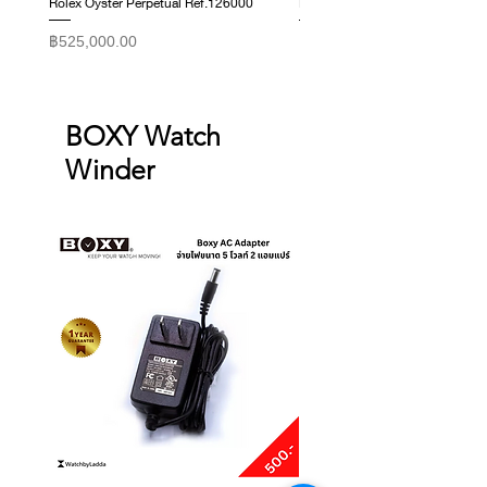
Rolex Oyster Perpetual Ref.126000
Rolex Datejust Ref. 278274
ราคา
ราคา
฿525,000.00
฿415,000.00
BOXY Watch
Winder