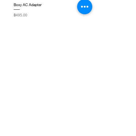
Boxy AC Adapter
Boxy Small Cushion
ราคา
ราคา
฿495.00
฿250.00
ติดต่อเรา
ชั้น 1, G-Tower, ถ. พระราม 9 แขวงห้วยขวาง เขต
ห้วยขวาง กรุงเทพมหานคร 10310
NEWSLETTER SIGNUP
Subscribe Now
เกี่ยวกับเรา
WatchbyLadda