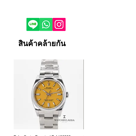
Reference : 126234
If you would like to purchase in
Condition : NEW
store, please contact us by phone or
Year : 2022
LINE to check stock before visiting.
Bezel : White Gold & Steel
Depending on the viewing device,
Case Material : White Gold & Steel
the color of the product image on
สินค้าคล้ายกัน
Dial Color : Palm Motif
your screen may appear slightly
Bracelet/Strap Material : White Gold
different from the actual product.
& Steel
If the product is damaged, defective
Bracelet/Strap : Oyster
or malfunctioning, please contact
Size : 36 mm
us within 1 day and return it to our
Certificate : FULL SET
store.
Returns and exchanges will only be
accepted if the product is unused.
We cannot accept returns or
exchanges for reasons other than
those listed above.