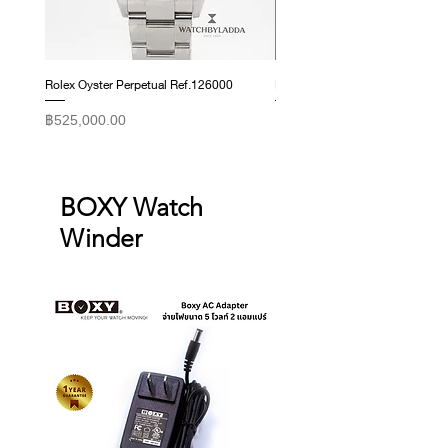
those listed above.
Rolex Oyster Perpetual Ref.126000
Rolex Datejust Ref. 278274
ราคา
ราคา
฿525,000.00
฿415,000.00
BOXY Watch
Winder