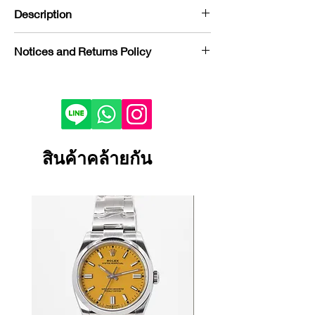
Description
Brand : Ulysse Nardin
Notices and Returns Policy
Model : Diver Chronograph Great
White
If you would like to purchase in
Reference : 1503-170LE-1AGW/3B
store, please contact us by phone or
Condition : USED
LINE to check stock before visiting.
Year : 2022
Depending on the viewing device,
Bezel : Titanium
the color of the product image on
สินค้าคล้ายกัน
Case Material : Titanium
your screen may appear slightly
Dial Color : Gray
different from the actual product.
Bracelet/Strap Material : Rubber
If the product is damaged, defective
Size : 44 mm
or malfunctioning, please contact
Certificate : FULL SET
us within 1 day and return it to our
store.
Returns and exchanges will only be
accepted if the product is unused.
We cannot accept returns or
exchanges for reasons other than