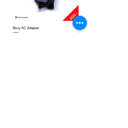
Boxy AC Adapter
Boxy Small Cushion
ราคา
ราคา
฿495.00
฿250.00
ติดต่อเรา
ชั้น 1, G-Tower, ถ. พระราม 9 แขวงห้วยขวาง เขต
ห้วยขวาง กรุงเทพมหานคร 10310
NEWSLETTER SIGNUP
Subscribe Now