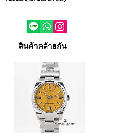
Model : Carrera Flyblack 36
Reference : CAR2B80.FC6325
If you would like to purchase in
Condition : USED
store, please contact us by phone or
Bezel : Black Ceramic
LINE to check stock before visiting.
Case Material : Titanium
Depending on the viewing device,
Dial Color : Black
the color of the product image on
สินค้าคล้ายกัน
Bracelet/Strap Material : Leather
your screen may appear slightly
Size : 43 mm
different from the actual product.
Certificate : FULL SET
If the product is damaged, defective
or malfunctioning, please contact
us within 1 day and return it to our
store.
Returns and exchanges will only be
accepted if the product is unused.
We cannot accept returns or
exchanges for reasons other than
those listed above.