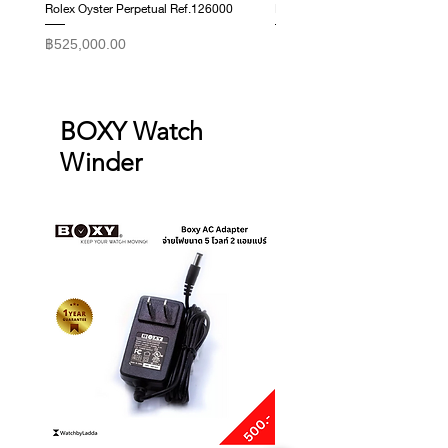
Rolex Oyster Perpetual Ref.126000
Rolex Datejust Ref. 278274
ราคา
ราคา
฿525,000.00
฿415,000.00
BOXY Watch
Winder