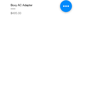
Boxy AC Adapter
Boxy Small Cushion
ราคา
ราคา
฿495.00
฿250.00
ติดต่อเรา
ชั้น 1, G-Tower, ถ. พระราม 9 แขวงห้วยขวาง เขต
ห้วยขวาง กรุงเทพมหานคร 10310
NEWSLETTER SIGNUP
Subscribe Now
เกี่ยวกับเรา
WatchbyLadda