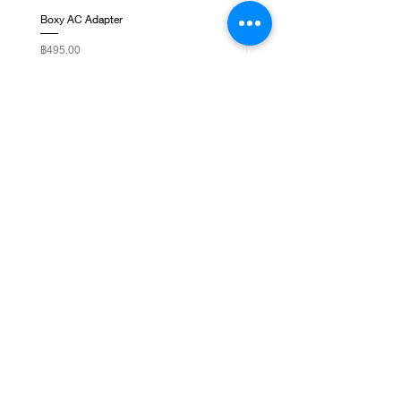
Boxy AC Adapter
Boxy Small Cushion
ราคา
ราคา
฿495.00
฿250.00
ติดต่อเรา
ชั้น 1, G-Tower, ถ. พระราม 9 แขวงห้วยขวาง เขต
ห้วยขวาง กรุงเทพมหานคร 10310
NEWSLETTER SIGNUP
Subscribe Now
เกี่ยวกับเรา
WatchbyLadda