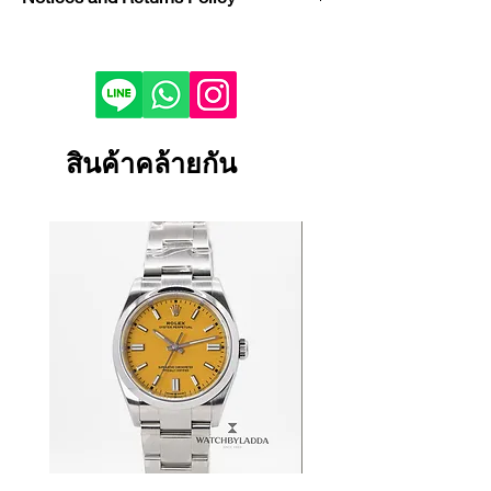
Model : Luminor Marina
Reference : Pam01316
If you would like to purchase in
Condition : USED
store, please contact us by phone or
Year : 2021
LINE to check stock before visiting.
Case Material : Steel
Depending on the viewing device,
Dial Color : Blue
the color of the product image on
สินค้าคล้ายกัน
Bracelet/Strap Material : Steel
your screen may appear slightly
Size : 44 mm
different from the actual product.
Certificate : FULL SET
If the product is damaged, defective
or malfunctioning, please contact
us within 1 day and return it to our
store.
Returns and exchanges will only be
accepted if the product is unused.
We cannot accept returns or
exchanges for reasons other than
those listed above.