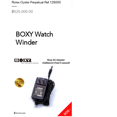
Rolex Oyster Perpetual Ref.126000
Rolex Datejust Ref. 278274
ราคา
ราคา
฿525,000.00
฿415,000.00
BOXY Watch
Winder