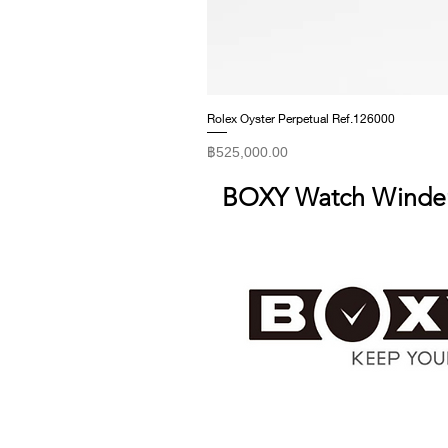
Rolex Oyster Perpetual Ref.126000
ราคา
฿525,000.00
BOXY Watch Winde