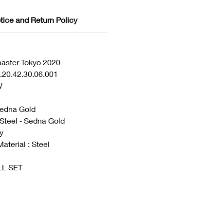
tice and Return Policy
aster Tokyo 2020
.20.42.30.06.001
W
 Sedna Gold
 Steel ‑ Sedna Gold
y
aterial : Steel
ULL SET