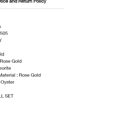
tice and Return Policy
a
6505
W
ld
 Rose Gold
eorite
Material : Rose Gold
 Oyster
ULL SET