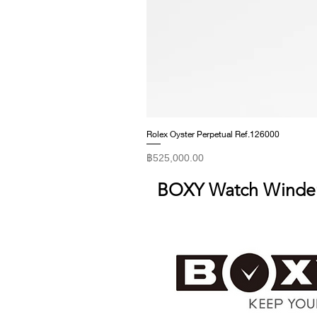
Rolex Oyster Perpetual Ref.126000
ราคา
฿525,000.00
BOXY Watch Winde