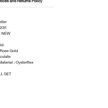
tices and Returns Policy
ller
6235
KE NEW
ld
: Rose Gold
ocolate
aterial : Oysterflex
ULL SET