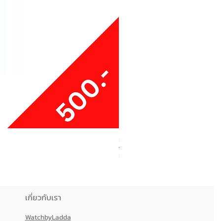
Boxy Small Cushion
ราคา
฿250.00
เกี่ยวกับเรา
WatchbyLadda