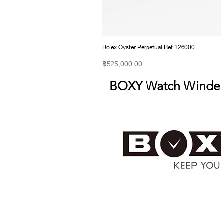
Rolex Oyster Perpetual Ref.126000
ราคา
฿525,000.00
BOXY Watch Winde