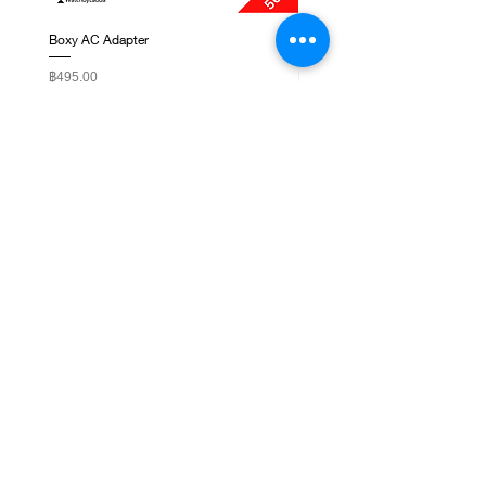
Boxy AC Adapter
Boxy Small Cushion
ราคา
ราคา
฿495.00
฿250.00
ติดต่อเรา
ชั้น 1, G-Tower, ถ. พระราม 9 แขวงห้วยขวาง เขต
ห้วยขวาง กรุงเทพมหานคร 10310
NEWSLETTER SIGNUP
Subscribe Now
เกี่ยวกับเรา