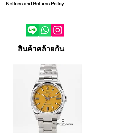
Notices and Returns Policy
Model : Crazy Hours
Reference :
If you would like to purchase in
V32SCATFOCOLDRAC5
store, please contact us by phone or
Condition : NEW
LINE to check stock before visiting.
Year : 2025
Depending on the viewing device,
Bezel : White Gold
the color of the product image on
สินค้าคล้ายกัน
Case Material : White Gold
your screen may appear slightly
Dial Color : Silverd
different from the actual product.
Bracelet/Strap Material : Alligator
If the product is damaged, defective
Leather
or malfunctioning, please contact
Size : 32 mm x 42.3 mm
us within 1 day and return it to our
Certificate : FULL SET
store.
Returns and exchanges will only be
accepted if the product is unused.
We cannot accept returns or
exchanges for reasons other than
those listed above.