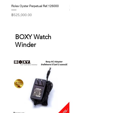
Rolex Oyster Perpetual Ref.126000
Rolex Datejust Ref. 278274
ราคา
ราคา
฿525,000.00
฿415,000.00
BOXY Watch
Winder