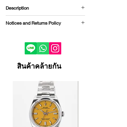
Description
Brand : Franck Muller
Notices and Returns Policy
Model : Vanguard
Reference :
If you would like to purchase in
V37SATSQTDCDNBROG1
store, please contact us by phone or
Condition : NEW
LINE to check stock before visiting.
Year : 10/2024
Depending on the viewing device,
Bezel : White Gold & Diamonds
the color of the product image on
สินค้าคล้ายกัน
Case Material : White Gold
your screen may appear slightly
Dial Color : Skeleton
different from the actual product.
Bracelet/Strap Material : Leather &
If the product is damaged, defective
Rubber
or malfunctioning, please contact
Size : 37 mm
us within 1 day and return it to our
Certificate : FULL SET
store.
Returns and exchanges will only be
accepted if the product is unused.
We cannot accept returns or