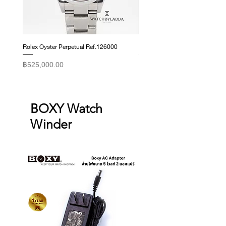
exchanges for reasons other than
those listed above.
Rolex Oyster Perpetual Ref.126000
Rolex Datejust Ref. 278274
ราคา
ราคา
฿525,000.00
฿415,000.00
BOXY Watch
Winder