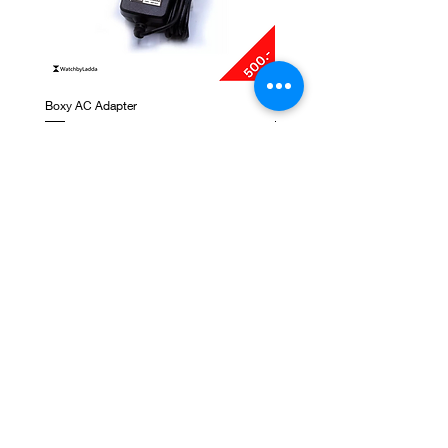
Boxy AC Adapter
Boxy Small Cushion
ราคา
ราคา
฿495.00
฿250.00
ติดต่อเรา
ชั้น 1, G-Tower, ถ. พระราม 9 แขวงห้วยขวาง เขต
ห้วยขวาง กรุงเทพมหานคร 10310
NEWSLETTER SIGNUP
Subscribe Now