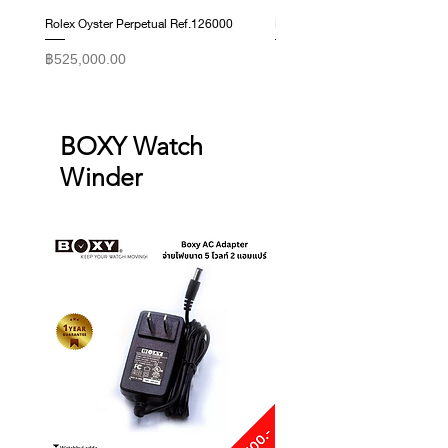
Rolex Oyster Perpetual Ref.126000
Rolex Datejust Ref. 278274
Price
Price
฿525,000.00
฿415,000.00
BOXY Watch
Winder