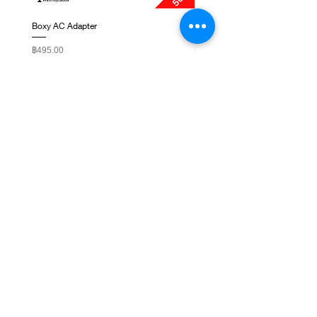
Boxy AC Adapter
Boxy Small Cushion
Price
Price
฿495.00
฿250.00
ติดต่อเรา
ชั้น 1, G-Tower, ถ. พระราม 9 แขวงห้วยขวาง เขต
ห้วยขวาง กรุงเทพมหานคร 10310
NEWSLETTER SIGNUP
Subscribe Now
เกี่ยวกับเรา