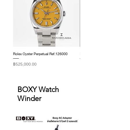
Days
กล่อง
I
ใบรับประกัน
I
คู่มือ
I
ครบทุก
อย่าง
ภาพถ่ายจริงจาก
Watchbyladda
อัพเดตข้อมูลวันที่ :
08 กันยายน
2563
Rolex Oyster Perpetual Ref.126000
Rolex Datejust Ref. 278274
ราคา
ราคา
฿525,000.00
฿415,000.00
BOXY Watch
Winder