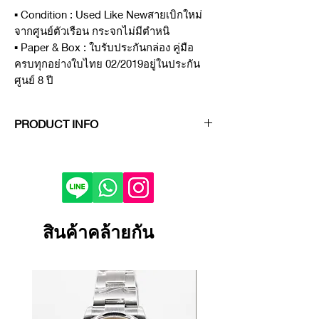
▪️ Condition : Used Like Newสายเบิกใหม่
จากศูนย์ตัวเรือน กระจกไม่มีตำหนิ ⠀
▪️ Paper & Box : ใบรับประกันกล่อง คู่มือ
ครบทุกอย่างใบไทย 02/2019อยู่ในประกัน
ศูนย์ 8 ปี ⠀⠀⠀
PRODUCT INFO
Brand
ยี่ห้อ :
Panerai
Model
รุ่น :
Due
Ref.
รหัส :
PAM00906
Diameter
ขนาดหน้าปัด :
42 MM
Material
วัสดุ :
Stainless steel
สินค้าคล้ายกัน
Bezel
ขอบหน้าปัด : Stainless steel
Bracelet
สาย :
L
eather straps with a
fast-changing system
Dial color
สีหน้าปัด :
Ivory
Movement
กลไก :
Automatic 3