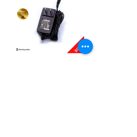
Boxy AC Adapter
Boxy Small Cushion
ราคา
ราคา
฿495.00
฿250.00
ติดต่อเรา
ชั้น 1, G-Tower, ถ. พระราม 9 แขวงห้วยขวาง เขต
ห้วยขวาง กรุงเทพมหานคร 10310
NEWSLETTER SIGNUP