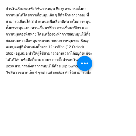
ส่วนในเรื่องของฟังก์ชันการหมุน Boxy สามารถตั้งค่า
การหมุนได้โดยการเลื่อนปุ่มเล็ก ๆ สีดำด้านล่างกล่อง ที่
สามารถเลื่อนได้ 3 ตำแหน่งเพื่อเลือกทิศทางในการหมุน 
ทั้งการหมุนแบบ ทวนเข็มนาฬิกา ตามเข็มนาฬิกา และ
การหมุนสองทิศทาง โดยเครื่องจะทำการสลับหมุนให้ทั้ง
สองแบบค่ะ เมื่อหมุนครบรอบ ระบบการหมุนของ Boxy 
จะหยุดอยู่ที่ตำแหน่งตั้งตรง 12 นาฬิกา (12 O’clock 
Stop) อยู่เสมอ ทำให้ผู้ใช้สามารถอ่านเวลาได้อยู่ถึงแม้จะ
ไม่ได้ใส่บนข้อมือก็ตาม ต่อมา การตั้งค่ารอบในการหมุน 
Boxy สามารถตั้งค่าการหมุนได้ด้วย Dip Switch หรือส
วิชสีขาวขนาดเล็ก 4 ชุดด้านล่างกล่อง ทำให้สามารถตั้ง
ค่าความเร็วในการหมุนได้มากถึง 15 Steps ซึ่งมากที่สุด
ในตลาดกล่องหมุน คุณสามารถตั้งค่าการหมุน(TPD: 
Turns Per Day)ได้ตามคู่มือการใช้งานที่ให้มาภายใน
กล่อง แต่ก่อนที่จะปรับการตั้งค่าใดบนกล่อง คุณสามารถ
หาข้อมูลทิศทางและรอบในการหมุนที่เหมาะสมกับรุ่น
นาฬิกาคุณได้ที่เว็บไซต์นี้ค่ะ : 
https://watch-
winder.store/watch-winding-table/
แต่ถ้าหากคุณไม่
ทราบว่านาฬิกาของคุณใช้ค่าการหมุนแบบใดและใน
เว็บไซต์ไม่มีข้อมูลของนาฬิกาคุณเช่นเดียวกัน ให้ปรับไป