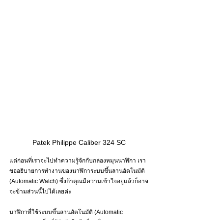
Patek Philippe Caliber 324 SC
แต่ก่อนที่เราจะไปทำความรู้จักกับกล่องหมุนนาฬิกา เรา
ขออธิบายการทำงานของนาฬิการะบบขึ้นลานอัตโนมัติ 
(Automatic Watch) ซึ่งถ้าคุณมีความเข้าใจอยู่แล้วก็อาจ
จะข้ามส่วนนี้ไปได้เลยค่ะ
นาฬิกาที่ใช้ระบบขึ้นลานอัตโนมัติ (Automatic 