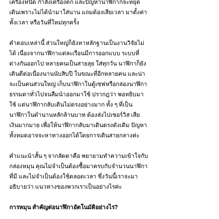
เครื่องหนืด กำลังเครื่องตก และปัญหานาฬิกาก็จะหยุด
เดินเพราะไม่ได้นำมาใส่นาน แถมต้องเสียเวลา มาตั้งค่า
ทั้งเวลา หรือวันที่ใหม่ทุกครั้ง 
คำตอบเหล่านี้ ส่วนใหญ่ก็ยังหาหลักฐานเป็นงานวิจัยไม่
ได้ เนื่องจากนาฬิกาแต่ละเรือนมีการออกแบบ ระบบที่
ต่างกันออกไป หลายคนเป็นสายลุย ใส่ทุกวัน นาฬิกาก็ยัง
เดินดีต่อเนื่องนานนับสิบปี ในขณะที่อีกหลายคน และน่า
จะเป็นคนส่วนใหญ่ เก็บนาฬิกาในตู้เซฟหรือกล่องนาฬิกา
ธรรมดาทั่วไปจนลืมนำออกมาใช้ ปรากฎว่า พอหยิบมา
ใช้ แต่นาฬิกากลับเดินไม่ตรงอย่างมาก ทั้ง ๆ ที่เป็น
นาฬิกาในตำนานหลักล้านบาท ต้องส่งไปเซอร์วิส เสีย
เงินมากมาย เพื่อให้นาฬิกากลับมาเดินตรงดังเดิม ปัญหา
ทั้งหมดอาจจะหาทางออกได้โดยการเดินสายกลางค่ะ
คำแนะนำสั้น ๆ จากลัดดาคือ พยายามทำความเข้าใจกับ
กล่องหมุน คุณไม่จำเป็นต้องซื้อมาครบกับจำนวนนาฬิกา
ที่มี และไม่จำเป็นต้องใช้ตลอดเวลา ซึ่งวันนี้เราจะมา
อธิบายว่า แนวทางของพวกเราเป็นอย่างไรค่ะ 
การหมุน สำคัญต่อนาฬิกาอัตโนมัติอย่างไร? 