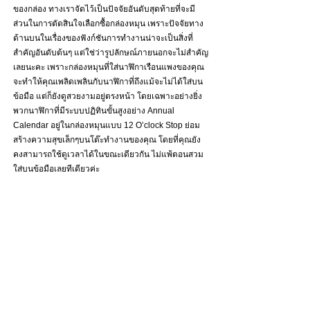
ของกล่อง ทางเราจัดไว้เป็นปัจจัยอันดับสุดท้ายที่จะมี
ส่วนในการตัดสินใจเลือกซื้อกล่องหมุน เพราะปัจจัยทาง
ด้านบนในเรื่องของฟังก์ชันการทำงานน่าจะเป็นสิ่งที่
สำคัญอันดับต้นๆ แต่ใช่ว่ารูปลักษณ์ภายนอกจะไม่สำคัญ
เลยนะคะ เพราะกล่องหมุนที่ใส่นาฬิกาเรือนแพงของคุณ 
จะทำให้คุณเพลิดเพลินกับนาฬิกาที่ถึงแม้จะไม่ได้ใส่บน
ข้อมือ แต่ก็ยังดูสวยงามอยู่ตรงหน้า โดยเฉพาะอย่างยิ่ง 
พวกนาฬิกาที่มีระบบปฏิทินขั้นสูงอย่าง Annual 
Calendar อยู่ในกล่องหมุนแบบ 12 O’clock Stop ย่อม
สร้างความสุขเล็กๆบนโต๊ะทำงานของคุณ โดยที่คุณยัง
คงสามารถใช้ดูเวลาได้ในขณะเดียวกัน ไม่แพ้ตอนสวม
ใส่บนข้อมือเลยทีเดียวค่ะ  