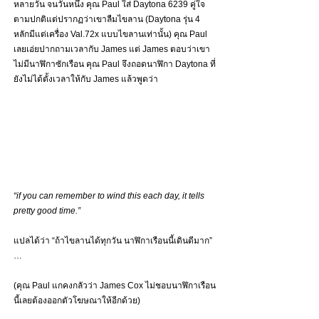
หลายวัน จนวันหนึ่ง คุณ Paul ใส่ Daytona 6239 คู่ใจ
ตามปกติแต่ปรากฏว่าเขาลืมไขลาน (Daytona รุ่น 4 
หลักมีแต่เครื่อง Val.72x แบบไขลานเท่านั้น) คุณ Paul 
เลยเอ่ยปากถามเวลากับ James แต่ James ตอบว่าเขา
ไม่มีนาฬิกาซักเรือน คุณ Paul จึงถอดนาฬิกา Daytona ที่
ยังไม่ได้ตั้งเวลาให้กับ James แล้วพูดว่า
“if you can remember to wind this each day, it tells 
pretty good time.”
แปลได้ว่า “ถ้าไขลานได้ทุกวัน นาฬิกาเรือนนี้เดินดีมาก” 
…
(คุณ Paul แกคงกลัวว่า James Cox ไม่ชอบนาฬิกาเรือน
นี้เลยต้องออกตัวโฆษณาให้อีกด้วย)