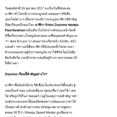
วันพฤหัสฯที่ 26 ตุลาคม 2017 จะเป็นวันที่นักสะสม
นาฬิกาทั่วโลกเฝ้าการประมูลหน้าจอคอมฯ หรือสื่อ
ออนไลน์ต่าง ๆ เนื่องจากจะมีการประมูลนาฬิกาที่สำคัญ
ที่สุดเรือนหนึ่งของโลก 
นาฬิกา Rolex Daytona ของคุณ 
Paul Newman
 หนึ่งเดียวในโลกจากลักษณะหน้าปัดที่
มีชื่อเรียกเฉพาะในหมู่นักสะสมตามชื่อบุคคลสำคัญนาม
ว่า ‘พอล นิวแมน’ บางคนอาจจะเรียกหน้า Exotic, หน้า
แพนด้า ฯลฯ แต่นี่คือนาฬิกาที่นักสะสมทั้งโลกตามหา 
ตัวแทนของชายผู้รักการผจญภัย เขาใช้ชีวิตโดยไม่ยึด
ติดกับสิ่งใด และมีภรรยาแสนดีอยู่ข้างกายเขาตลอด 50 
ปีที่ผ่านมา
Daytona เรือนนี้สำคัญอย่างไร?
นาฬิกาชื่อดังมักมีประวัติเชื่อมโยงกับเซเลบริตี้คนดัง ผู้
เคยเป็นเจ้าของ แม้แต่เพียงภาพออกสื่อว่าเคยใช้ / เคย
ใส่ หรือถูกใช้ในภาพยนตร์ / อยู่ในเหตุการณ์สำคัญ ฯลฯ 
องค์ประกอบเหล่านี้ย่อมมีผลต่อความนิยมและราคาได้
เป็นอย่างดี ยกตัวอย่างเช่น Omega พยายามพูดมา
ตลอด 50 ปีว่า Omega Speed Master ถูกเลือกจาก 