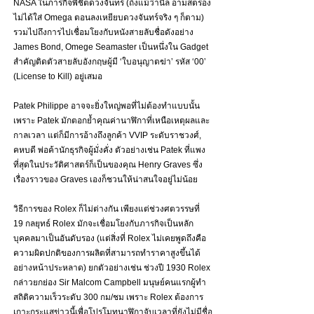
NASA ในภารกิจพิชิตดวงจันทร์ (ถึงแม้ว่านิล อามสตรอง
ไม่ได้ใส่ Omega ตอนลงเหยียบดวงจันทร์จริง ๆ ก็ตาม) 
รวมไปถึงการไปเชื่อมโยงกับหนังสายลับชื่อดังอย่าง 
James Bond, Omege Seamaster เป็นหนึ่งใน Gadget 
สำคัญติดตัวสายลับอังกฤษผู้มี ‘ใบอนุญาตฆ่า’ รหัส ‘00’ 
(License to Kill) อยู่เสมอ 
Patek Philippe อาจจะยิ่งใหญ่พอที่ไม่ต้องทำแบบนั้น 
เพราะ Patek มักตอกย้ำคุณค่านาฬิกาที่เหนือเหตุผลและ
กาลเวลา แต่ก็มีการอ้างถึงลูกค้า VVIP ระดับราชวงศ์, 
คหบดี พ่อค้านักธุรกิจผู้มั่งคั่ง ตัวอย่างเช่น Patek ที่แพง
ที่สุดในประวัติศาสตร์ก็เป็นของคุณ Henry Graves ซึ่ง
เรื่องราวของ Graves เองก็ชวนให้น่าสนใจอยู่ไม่น้อย
วิธีการของ Rolex ก็ไม่ต่างกัน เพียงแต่ช่วงศตวรรษที่ 
19 กลยุทธ์ Rolex มักจะเชื่อมโยงกับภารกิจเป็นหลัก 
บุคคลมาเป็นอันดับรอง (แต่สิ่งที่ Rolex ไม่เคยพูดถึงคือ
ความผิดปกติของการผลิตที่สามารถทำราคาสูงขึ้นได้
อย่างหน้าประหลาด) ยกตัวอย่างเช่น ช่วงปี 1930 Rolex 
กล่าวยกย่อง Sir Malcom Campbell มนุษย์คนแรกผู้ทำ
สถิติความเร็วระดับ 300 กม/ชม เพราะ Rolex ต้องการ
เกาะกระแสข่าวนี้เพื่อโปรโมทนาฬิกาจับเวลาที่ยังไม่มีชื่อ