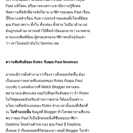
Paul แพ้โลหะ หรืออาจจะเพราะเขามีความรู้สึกต่อ
ข้อความที่สลักที่ฝาหลังก็ตาม นาฬิกาของคุณ Paul เรือน
นี้จึงมาแต่ตัวเรือน กับความทรงจำของคนทั้งโลกที่มีต่อ
คุณ Paul เพราะ ทั้งใบ ทั้งกล่อง ทั้งสาย ไม่มีมาด้วย แต่
มันถูกบ่มด้วยเวลาจนทำให้สีหน้าปัดออกมาขาวนวลสวย
ตามแบบพิมพ์นิยม ผู้ครอบครองนาฬิกาคนปัจจุบันเล่า
ว่า เขาไม่เคยนำมันไป Service เลย
ความสัมพันธ์ของ Rolex กับคุณ Paul Newman
อาจจะมีการตั้งคำถามว่าเรื่องราวทั้งหมดเกิดขึ้น ต้อง
เป็นแผนการตลาดที่แยบยลของ Rolex กับคุณ Paul 
แบบลับ ๆ แต่หลังจากที่ Watch Blogger หลายคน
พยายามปะติดปะต่อ ถอยไปที่จุดเริ่มต้นพบว่า ถ้า Rolex 
ไม่ใช่สุดยอดอัจฉริยะด้านการตลาด ก็ต้องเป็นเพราะ
นโยบายที่หนักแน่นของ Rolex ช่วงเวลานั้นเองที่เลือกที่
จะ 
ไม่ทำแบบนั้น
 ข้อมูลที่ Blogger ทั่วโลกพยายามสืบจน
พบว่าคุณ Paul ก็เป็นอีกคนหนึ่งที่ชื่นชอบนาฬิกา 
Daytona โดยส่วนตัวเขาเอง คุณ Paul มี Daytona 
ทั้งหมด 5 เรือนตลอดชีวิตของเขา เคยมี Blogger ใจกล้า