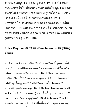
คนหนึ่งถามคุณ Paul ตรง ๆ ว่าคุณ Paul เคยได้รับเงิน
จาก Rolex ให้โปรโมตนาฬิกาบ้างหรือไม่ คุณ Paul ตอบ
ว่าเขาไม่เคยมีความเกี่ยวข้องทางธุรกิจใด ๆ กับ Rolex 
เราอาจจะเห็นแต่โปสเตอร์บางภาพที่คุณ Paul 
Newman ใส่ Daytona 6239 ติดตัวต่อเนื่องกันมาเป็น
เวลากว่า 10 ปี แปลว่ามาจากความตั้งใจของเขาเอง จน
กระทั่งวันสุดท้ายเขาได้ถอดให้กับ James Cox แฟนของ
ลูกสาวไปฟรี ๆ เมื่อปี 1984
Rolex Daytona 6239 ของ Paul Newman ปัจจุบันอยู่
ที่ไหน?
คนทั่วไปคงคิดว่า นาฬิกาในตำนานเรือนนี้ สุดท้ายก็น่า
จะอยู่ในกรุสมบัติของครอบครัว Newman แต่เรื่องจริง
กลับน่าประหลาดใจเพราะคุณ Paul Newman ถอด
นาฬิกาเรือนนี้ให้กับแฟนของลูกสาวที่ชื่อว่า James Cox 
ไปฟรี ๆ เมื่อฤดูร้อนปี 1984 ในขณะนั้น James Cox 
คบหากับลูกสาวของคุณ Paul ชื่อ Nell Newman (Nell 
Potts เป็นชื่อในการแสดง) ตอนนั้นทั้งคู่อายุประมาณ 20 
กลาง ๆ เหตุเกิดช่วงฤดูร้อนปี 1984 ที่ James Cox ไป
ช่วยซ่อมแซมบ้านต้นไม้ในพื้นที่ของบ้านคุณ Paul อยู่