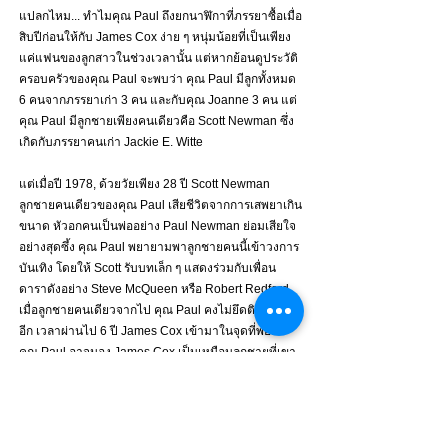
แปลกไหม... ทำไมคุณ Paul ถึงยกนาฬิกาที่ภรรยาซื้อเมื่อ
สิบปีก่อนให้กับ James Cox ง่าย ๆ หนุ่มน้อยที่เป็นเพียง
แค่แฟนของลูกสาวในช่วงเวลานั้น แต่หากย้อนดูประวัติ
ครอบครัวของคุณ Paul จะพบว่า คุณ Paul มีลูกทั้งหมด 
6 คนจากภรรยาเก่า 3 คน และกับคุณ Joanne 3 คน แต่
คุณ Paul มีลูกชายเพียงคนเดียวคือ Scott Newman ซึ่ง
เกิดกับภรรยาคนเก่า Jackie E. Witte
แต่เมื่อปี 1978, ด้วยวัยเพียง 28 ปี Scott Newman 
ลูกชายคนเดียวของคุณ Paul เสียชีวิตจากการเสพยาเกิน
ขนาด หัวอกคนเป็นพ่ออย่าง Paul Newman ย่อมเสียใจ
อย่างสุดซึ้ง คุณ Paul พยายามพาลูกชายคนนี้เข้าวงการ
บันเทิง โดยให้ Scott รับบทเล็ก ๆ แสดงร่วมกับเพื่อน
ดาราดังอย่าง Steve McQueen หรือ Robert Redford 
เมื่อลูกชายคนเดียวจากไป คุณ Paul คงไม่ยึดติดกับอะไร
อีก เวลาผ่านไป 6 ปี James Cox เข้ามาในจุดที่พอดี 
คุณ Paul อาจมอง James Cox เป็นเหมือนลูกชายที่เขา
อยากให้เป็น จึงยกนาฬิกาบนข้อมือให้อย่างไม่รู้สึก
เสียดายอะไร
อย่างไรก็ตาม James Cox ก็ยังมีความสัมพันธ์ที่ดีกับ