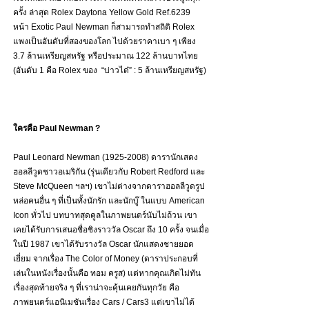
ครั้ง ล่าสุด Rolex Daytona Yellow Gold Ref.6239 
หน้า Exotic Paul Newman ก็สามารถทำสถิติ Rolex 
แพงเป็นอันดับที่สองของโลก ไปด้วยราคาเบา ๆ เพียง 
3.7 ล้านเหรียญสหรัฐ หรือประมาณ 122 ล้านบาทไทย 
(อันดับ 1 คือ Rolex ของ  “บ่าวได๋” : 5 ล้านเหรียญสหรัฐ)
ใครคือ Paul Newman ?
Paul Leonard Newman (1925-2008) ดารานักเสดง
ฮอลลีวูดชาวอเมริกัน (รุ่นเดียวกับ Robert Redford และ 
Steve McQueen ฯลฯ) เขาไม่ต่างจากดาราฮอลลีวูดรูป
หล่อคนอื่น ๆ ที่เป็นทั้งนักรัก และนักบู๊ ในแบบ American 
Icon ทั่วไป บทบาทสุดคูลในภาพยนตร์นับไม่ถ้วน เขา
เคยได้รับการเสนอชื่อชิงราววัล Oscar ถึง 10 ครั้ง จนเมื่อ
ในปี 1987 เขาได้รับรางวัล Oscar นักแสดงชายยอด
เยี่ยม จากเรื่อง The Color of Money (ดาราประกอบที่
เล่นในหนังเรื่องนั้นคือ ทอม ครูส) แต่หากคุณเกิดไม่ทัน 
เรื่องสุดท้ายจริง ๆ ที่เราน่าจะคุ้นเคยกันทุกวัย คือ
ภาพยนตร์แอนิเมชันเรื่อง Cars / Cars3 แต่เขาไม่ได้