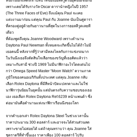
หนึ่งในนักแสดงเจ้าบทบาทของฮอลลีวูดในยุคนั้นเช่นกัน 
เพราะเคยได้รับรางวัล Oscar ดารานำหญิงในปี 1957  
(The Three Faces of Eve) ถึงแม้คุณ Paul จะเคย
แต่งงานมาก่อน แต่คุณ Paul กับ Joanne นับเป็นคู่ดารา
ที่ครองคู่อยู่ด้วยกันยาวนานที่สุดในวงการฮอลลีวูดเลยที
เดียว 
ที่ต้องพูดถึงคุณ Joanne Woodward เพราะตำนาน 
Daytona Paul Newman ทั้งหมดจะเกิดขึ้นไม่ได้ถ้าไม่มี
เธอคนนี้ หลังจากที่รู้ว่าสามีหลงไหลกับการแข่งรถมาก 
ในวันนึงเธอจึงตัดสินใจเลือกของขวัญที่เธอคิดแล้วว่า 
เหมาะกับสามี ช่วงปี 1969 ไม่มีนาฬิกาอะไรโดดเด่นไป
กว่า Omega Speed Master “Moon Watch” ความภาค
ภูมิใจของคนอเมริกันทั้งประเทศ แต่คุณ Joanne กลับ
เลือก Rolex Daytona ที่มีสีหน้าปัดแปลกตาและไม่ใช่
นาฬิการุ่นนิยมในยุคนั้น แต่มันตรงกับความชอบของเธอ
เอง เธอเลือก Rolex Daytona Ref.6239 หน้าแพนด้า ซึ่ง
ต่อมามันคือตำนานแห่งนาฬิกาเรือนนึงของโลก
จากคำบอกเล่า Rolex Daytona Steel ในช่วงเวลานั้น 
ราคาประมาณ 300 ดอลล่าร์ และอาจจะได้ส่วนส่วนลด 
เพราะขายไม่ค่อยได้ แต่ถ้าคุณทราบว่า คุณ Joanne ใส่
ชุดราตรีที่ทำขึ้นเอง ราคาเพียง 100 ดอลล่าร์ ไปรับ