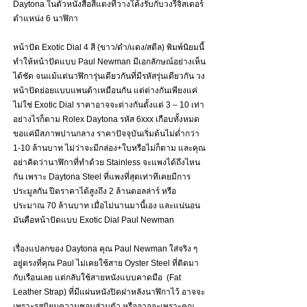
Daytona ในตัวหนังสือสีแดงที่วางโค้งรับกับวงรีจิสเตอร์
ตำแหน่ง 6 นาฬิกา
หน้าปัด Exotic Dial 4 สี (ขาว/ดำ/แดง/สตีล) พิมพ์นิยมนี้
ทำให้หน้าปัดแบบ Paul Newman มีเอกลักษณ์อย่างเห็น
ได้ชัด จนแม้แต่นาฬิการุ่นเดียวกันที่มีรหัสรุ่นเดียวกัน วง
หน้าปัดย่อยแบบแพนด้าเหมือนกัน แต่ต่างกันเพียงแค่
ไม่ใช่ Exotic Dial ราคาอาจจะต่างกันตั้งแต่ 3 – 10 เท่า 
อย่างไรก็ตาม Rolex Daytona รหัส 6xxx เกือบทั้งหมด 
ขอแค่มีสภาพปานกลาง ราคาปัจจุบันเริ่มต้นไม่ต่ำกว่า 
1-10 ล้านบาท ไม่ว่าจะมีกล่อง+ใบหรือไม่ก็ตาม และคุณ
อย่าคิดว่านาฬิกาที่ทำด้วย Stainless จะแพงได้ถึงไหน
กัน เพราะ Daytona Steel ที่แพงที่สุดเท่าทีเคยมีการ
ประมูลกัน ปีดราคาได้สูงถึง 2 ล้านดอลล่าร์ หรือ
ประมาณ 70 ล้านบาท เมื่อไม่นานมานี้เอง และแน่นอน 
มันคือหน้าปัดแบบ Exotic Dial Paul Newman 
เรื่องแปลกของ Daytona คุณ Paul Newman ใส่จริง ๆ 
อยู่ตรงที่คุณ Paul ไม่เคยใช้สาย Oyster Steel ที่ติดมา
กับเรือนเลย แต่กลับใช้สายหนังแบบคาดมือ  (Fat 
Leather Strap) ที่มีแผ่นหนังปิดฝาหลังนาฬิกาไว้ อาจจะ
เพราะรสนิยมความชอบส่วนตัว หรืออาจจะเพราะคุณ 