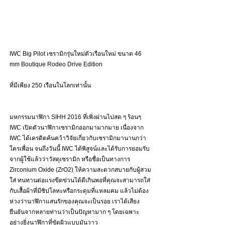
IWC Big Pilot เซรามิกรุ่นใหม่ตัวเรือนใหม่ ขนาด 46 
mm Boutique Rodeo Drive Edition
ที่มีเพียง 250 เรือนในโลกเท่านั้น
มหกรรมนาฬิกา SIHH 2016 ที่เพิ่งผ่านไปสด ๆ ร้อนๆ 
IWC เปิดตัวนาฬิกาเซรามิกออกมามากมาย เนื่องจาก 
IWC ได้เครดิตค้นคว้าวิจัยเกี่ยวกับเซรามิกมานานกว่า
ใครเพื่อน จนถึงวันนี้ IWC ได้พิสูจน์และได้รับการยอมรับ
จากผู้ใช้แล้วว่าวัสดุเซรามิก หรือชื่อเป็นทางการ 
Zirconium Oxide (ZrO2) ให้ความสะดวกสบายกับผู้สวม
ใส่ ทนทานต่อแรงขีดข่วนได้ดีเกินพอที่คุณจะสามารถใส่
กับเสื้อผ้าที่มีซิปโลหะหรือกระดุมที่แหลมคม แล้วไม่ต้อง
ห่วงว่านาฬิกาแสนรักของคุณจะเป็นรอย เราได้เสียง
ยืนยันจากหลายท่านว่าเป็นปัญหามาก ๆ โดยเฉพาะ
อย่างยิ่งนาฬิกาที่ขัดผิวแบบมันวาว