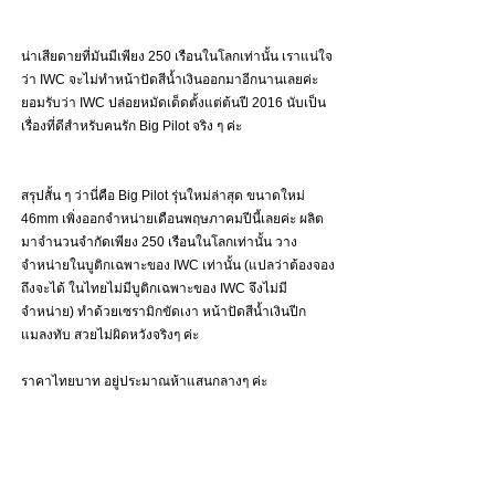
น่าเสียดายที่มันมีเพียง 250 เรือนในโลกเท่านั้น เราแน่ใจ
ว่า IWC จะไม่ทำหน้าปัดสีน้ำเงินออกมาอีกนานเลยค่ะ 
ยอมรับว่า IWC ปล่อยหมัดเด็ดตั้งแต่ต้นปี 2016 นับเป็น
เรื่องที่ดีสำหรับคนรัก Big Pilot จริง ๆ ค่ะ
สรุปสั้น ๆ ว่านี่คือ Big Pilot รุ่นใหม่ล่าสุด ขนาดใหม่ 
46mm เพิ่งออกจำหน่ายเดือนพฤษภาคมปีนี้เลยค่ะ ผลิต
มาจำนวนจำกัดเพียง 250 เรือนในโลกเท่านั้น วาง
จำหน่ายในบูติกเฉพาะของ IWC เท่านั้น (แปลว่าต้องจอง
ถึงจะได้ ในไทยไม่มีบูติกเฉพาะของ IWC จึงไม่มี
จำหน่าย) ทำด้วยเซรามิกขัดเงา หน้าปัดสีน้ำเงินปีก
แมลงทับ สวยไม่ผิดหวังจริงๆ ค่ะ 
ราคาไทยบาท อยู่ประมาณห้าแสนกลางๆ ค่ะ 