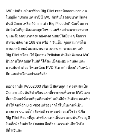
IWC ปกติจะทำนาฬิกา Big Pilot เซรามิกออกมาขนาด
ใหญ่ถึง 48mm แต่มาปีนี้ IWC ตัดสินใจลดขนาดมันลง
ทันที 2mm เหลือ 46mm เท่า Big Pilot ปกติ นับเป็นการ
ตัดสินใจที่ถูกต้องและถูกใจชาวเอเชียอย่างพวกเรามาก 
ๆ และถึงลดขนาดลงแต่ยังคงคุณสมบัติเยี่ยม ๆ คือการ
สำรองพลังงาน 168 ชม หรือ 7 วันเต็ม คุณสามารถไข
ลานเองด้วยเม็ดมะยมขนาด oversize ตามแบบฉบับ 
Big Pilot หรือจะให้ตุ้มลาน Pellaton อันโด่งดังของ IWC 
ปั่นลานให้คุณอัตโนมัติก็ได้ค่ะ เม็ดมะยม ฝาหลัง และ
บานพับทำด้วย ไทเทเนี่ยม PVD สีเทาดำ ที่ลงตัวกับหน้า
ปัดและตัวเรือนอย่างแท้จริง 
นอกจากนั้น IW502003 เรือนนี้ พิเศษสุด ๆ ตรงที่มันเป็น 
Ceramic ผิวมันสีดำเรือนแรกที่เราเคยเห็นจาก IWC และ
ที่เอกลักษณ์ที่สวยที่สุดคือหน้าปัดมันสีนำเงินปีกแมลงทับ 
ทำให้คนที่รัก Big Pilot แล้วอยากใส่ไปในงานที่เป็น
ทางการ ขนาดก็กำลังพอดี เราค่อนข้างแน่ใจว่า นี่คือ 
Big Pilot ที่สวยที่สุดเท่าที่เราเคยเห็นมา แถมมันยังจะดูดี
ในเสื้อผ้ายีนส์หรือ Danim อีกด้วย เพราะมันมีหน้าปัด
สีน้ำเงินค่ะ