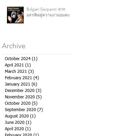
Bvlgari Serpenti จาก
อสรพิษสู่ความงามอมตะ
Archive
October 2024
(1)
1 post
April 2021
(1)
1 post
March 2021
(3)
3 posts
February 2021
(4)
4 posts
January 2021
(6)
6 posts
December 2020
(3)
3 posts
November 2020
(5)
5 posts
October 2020
(5)
5 posts
September 2020
(7)
7 posts
August 2020
(1)
1 post
June 2020
(1)
1 post
April 2020
(1)
1 post
February 2020
(1)
1 post