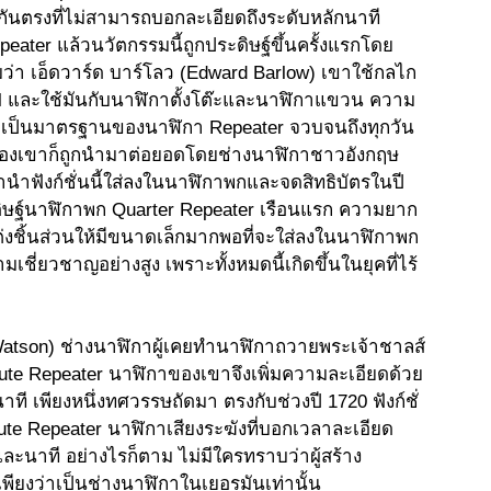
งกันตรงที่ไม่สามารถบอกละเอียดถึงระดับหลักนาที
eater แล้วนวัตกรรมนี้ถูกประดิษฐ์ขึ้นครั้งแรกโดย
า เอ็ดวาร์ด บาร์โลว (Edward Barlow) เขาใช้กลไก
nail และใช้มันกับนาฬิกาตั้งโต๊ะและนาฬิกาแขวน ความ
าเป็นมาตรฐานของนาฬิกา Repeater จวบจนถึงทุกวัน
รรมของเขาก็ถูกนำมาต่อยอดโดยช่างนาฬิกาชาวอังกฤษ 
านำฟังก์ชั่นนี้ใส่ลงในนาฬิกาพกและจดสิทธิบัตรในปี 
ระดิษฐ์นาฬิกาพก Quarter Repeater เรือนแรก ความยาก
งชิ้นส่วนให้มีขนาดเล็กมากพอที่จะใส่ลงในนาฬิกาพก 
ี่ยวชาญอย่างสูง เพราะทั้งหมดนี้เกิดขึ้นในยุคที่ไร้
 Watson) ช่างนาฬิกาผู้เคยทำนาฬิกาถวายพระเจ้าชาลส์
Minute Repeater นาฬิกาของเขาจึงเพิ่มความละเอียดด้วย
ที เพียงหนึ่งทศวรรษถัดมา ตรงกับช่วงปี 1720 ฟังก์ชั่
inute Repeater นาฬิกาเสียงระฆังที่บอกเวลาละเอียด
และนาที อย่างไรก็ตาม ไม่มีใครทราบว่าผู้สร้าง 
พียงว่าเป็นช่างนาฬิกาในเยอรมันเท่านั้น 