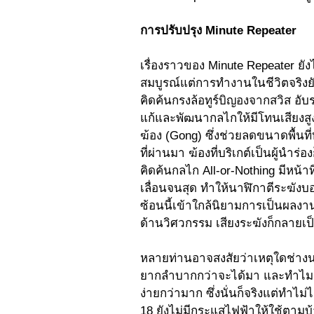
การปรับปรุง Minute Repeater 
เรื่องราวของ Minute Repeater ยัง
สมบูรณ์แต่การทำงานในชีวิตจริงยัง
คิดค้นกรงล้อทูร์บิญองจากสวิส อับร
แก้และพัฒนากลไกให้มีโทนเสียงสูง
ฆ้อง (Gong) ซึ่งช่วยลดขนาดพื้นท
ที่ผ่านมา ฆ้องที่บริเกต์เป็นผู้นำร่
คิดค้นกลไก All-or-Nothing มีหน้า
เลื่อนจนสุด ทำให้นาฬิกาตีระฆัง
ซ้อนนี้เข้าใกล้นิยามการเป็นผลงา
ด้านวิศวกรรม เสียงระฆังก็กลายเป็น
หลายท่านอาจสงสัยว่าเหตุใดช่างน
ยากลำบากกว่าจะได้มา และทำไมต้
ง่ายกว่ามาก ซึ่งนั่นก็จริงแต่ทำไม
18 ยังไม่มีกระแสไฟฟ้าให้ใช้ตามบ