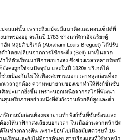
ไม่จบแค่นั้น เพราะถึงแม้จะมีแนวคิดและคอนเซ็ปต์ที่
บกพร่องอยู่ จนในปี 1783 ช่างนาฬิกาอัจฉริยะผู้
าฮัม หลุยส์ บริเกต์ (Abraham Louis Breguet) ได้ปรับ
ต่ำโดยเปลี่ยนจากการใช้กระดิ่ง (Bell) มาเป็นลวด
ี่ทำให้ตัวเรือนนาฬิกาพกบางลง ซึ่งช่วงเวลาหลายร้อยปี
องก็ยังคงถูกใช้จนปัจจุบัน และในปี 1820s บริเกต์ได้
ที่ช่วยป้องกันไม่ให้เฟืองสะพานบอกเวลาหลุดก่อนที่จะ
บอกเวลาถูกต้อง ความพยายามของเขาทำให้ฟังก์ชั่นซับ
นศิลปะมากยิ่งขึ้น เพราะนอกเหนือจากกลไกที่พัฒนา
สุนทรียภาพอย่างหนึ่งที่ดังกังวานด้วยคีย์สูงและต่ำ
าฬิกาสมัยก่อนต้องพยายามทำฟังก์ชั่นที่ซับซ้อนและ
องให้นาฬิกาส่งเสียงบอกเวลา ในเมื่ออ่านจากหน้าปัด
่ได้ในช่วงกลางคืน เพราะย้อนไปเมื่อสมัยศตวรษที่ 16-
้านเรือนและยังไม่มีการค้นพบสารเรืองแสงที่ใช้ทาหน้า