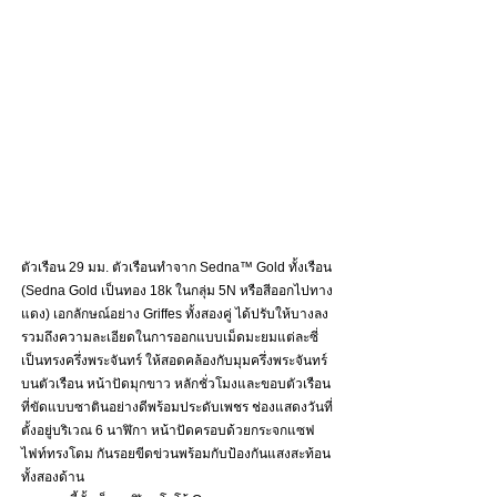
ตัวเรือน 29 มม. ตัวเรือนทำจาก Sedna™ Gold ทั้งเรือน 
(Sedna Gold เป็นทอง 18k ในกลุ่ม 5N หรือสีออกไปทาง
แดง) เอกลักษณ์อย่าง Griffes ทั้งสองคู่ ได้ปรับให้บางลง 
รวมถึงความละเอียดในการออกแบบเม็ดมะยมแต่ละซี่
เป็นทรงครึ่งพระจันทร์ ให้สอดคล้องกับมุมครึ่งพระจันทร์
บนตัวเรือน หน้าปัดมุกขาว หลักชั่วโมงและขอบตัวเรือน
ที่ขัดแบบซาตินอย่างดีพร้อมประดับเพชร ​ช่องแสดงวันที่
ตั้งอยู่บริเวณ 6 นาฬิกา หน้าปัดครอบด้วยกระจกแซฟ
ไฟท์ทรงโดม กันรอยขีดข่วนพร้อมกับป้องกันแสงสะท้อน
ทั้งสองด้าน 