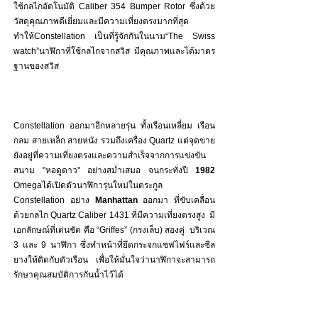
ใช้กลไกอัตโนมัติ Caliber 354 Bumper Rotor ซึ่งด้วย
วัสดุคุณภาพดีเยี่ยมและมีความเที่ยงตรงมากที่สุด
ทำให้Constellation เป็นที่รู้จักกันในนาม“The Swiss 
watch”นาฬิกาที่ใช้กลไกจากสวิส มีคุณภาพและได้มาตร
ฐานของสวิส
Constellation ออกมาอีกหลายรุ่น ทั้งเรือนเหลี่ยม เรือน
กลม สายเหล็ก สายหนัง รวมถึงเครื่อง Quartz แต่จุดขาย
ยังอยู่ที่ความเที่ยงตรงและความสำเร็จจากการแข่งขัน
สนาม "หอดูดาว" อย่างสม่ำเสมอ จนกระทั่งปี 
1982
Omegaได้เปิดตัวนาฬิการุ่นใหม่ในตระกูล 
Constellation อย่าง 
Manhattan
 ออกมา ที่ขับเคลื่อน
ด้วยกลไก Quartz Caliber 1431 ที่มีความเที่ยงตรงสูง  มี
เอกลักษณ์ที่เด่นชัด คือ “Griffes” (กรงเล็บ) สองคู่  บริเวณ 
3 และ 9 นาฬิกา ซึ่งทำหน้าที่ยึดกระจกแซฟไฟร์และซีล
ยางให้ติดกับตัวเรือน เพื่อให้มั่นใจว่านาฬิกาจะสามารถ
รักษาคุณสมบัติการกันน้ำไว้ได้