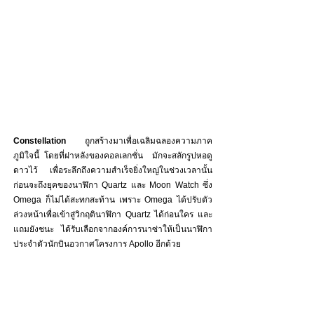
Constellation
 ถูกสร้างมาเพื่อเฉลิมฉลองความภาค
ภูมิใจนี้ โดยที่ฝาหลังของคอลเลกชั่น  มักจะสลักรูปหอดู
ดาวไว้ เพื่อระลึกถึงความสำเร็จยิ่งใหญ่ในช่วงเวลานั้น 
ก่อนจะถึงยุคของนาฬิกา Quartz และ Moon Watch ซึ่ง 
Omega ก็ไม่ได้สะทกสะท้าน เพราะ Omega ได้ปรับตัว
ล่วงหน้าเพื่อเข้าสู่วิกฤตินาฬิกา Quartz ได้ก่อนใคร และ
แถมยังชนะ ได้รับเลือกจากองค์การนาซ่าให้เป็นนาฬิกา
ประจำตัวนักบินอวกาศโครงการ Apollo อีกด้วย