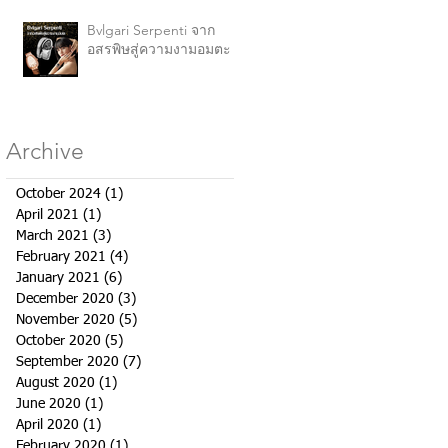
Bvlgari Serpenti จาก
อสรพิษสู่ความงามอมตะ
Archive
October 2024
(1)
1 post
April 2021
(1)
1 post
March 2021
(3)
3 posts
February 2021
(4)
4 posts
January 2021
(6)
6 posts
December 2020
(3)
3 posts
November 2020
(5)
5 posts
October 2020
(5)
5 posts
September 2020
(7)
7 posts
August 2020
(1)
1 post
June 2020
(1)
1 post
April 2020
(1)
1 post
February 2020
(1)
1 post