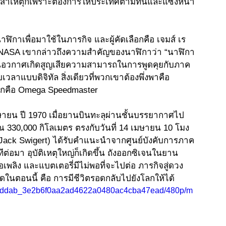
 สาเหตุก็เพราะต้องการให้ประเทศตามทันและแซงหน้า
ฬิกาเพื่อมาใช้ในภารกิจ และผู้คัดเลือกคือ เจมส์ เร
NASA เขากล่าวถึงความสำคัญของนาฬิกาว่า “นาฬิกา
บินอวกาศเกิดสูญเสียความสามารถในการพูดคุยกับภาค
ลาแบบดิจิทัล สิ่งเดียวที่พวกเขาต้องพึ่งพาคือ
ลือกคือ Omega Speedmaster 
มษายน ปี 1970 เมื่อยานบินทะลุผ่านชั้นบรรยากาศไป
 330,000 กิโลเมตร ตรงกับวันที่ 14 เมษายน 10 โมง
(Jack Swigert) ได้รับคำแนะนำจากศูนย์บังคับการภาค
ีต่อมา อุบัติเหตุใหญ่ก็เกิดขึ้น ถังออกซิเจนในยาน
อเพลิง และแบตเตอรี่มีไม่พอที่จะไปต่อ ภารกิจสู่ดวง
่สุดในตอนนี้ คือ การมีชีวิตรอดกลับไปยังโลกให้ได้ 
eo/ccddab_3e2b6f0aa2ad4622a0480ac4cba47ead/480p/m