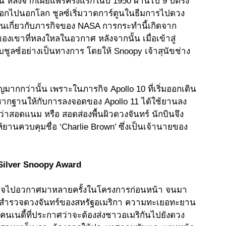
น หลังจากเผยแพร่ครั้งแรกในปี 1950 ผ่านไป 9 ปีตรง
ารออกไปนอกโลก ชูลซ์เริ่มวาดการ์ตูนในธีมการไปดวง
้อ่านเกี่ยวกับภารกิจของ NASA การกระทำนี้เกิดจาก
ขาที่หลงใหลในอวกาศ หลังจากนั้น เมื่อเข้าสู่
ชูลซ์อย่างเป็นทางการ โดยให้ Snoopy เจ้าสุนัขช่าง
คัญมากกว่านั้น เพราะในภารกิจ Apollo 10 ที่เริ่มออกเดิน
างรากฐานให้กับการลงจอดของ Apollo 11 ได้ใช้ยานลง
่าสอดแนม หรือ สอดส่องพื้นผิวดวงจันทร์ นักบินจึง
ห้ยานควบคุมชื่อ ‘Charlie Brown’ ซึ่งเป็นเจ้านายของ
Silver Snoopy Award 
ารกิจไปอวกาศมาหลายครั้งในโครงการก่อนหน้า จนมา
ษย์ไปสำรวจดวงจันทร์ของสหรัฐอเมริกา ความทะเยอทะยาน
คนเนดี้ที่ประกาศว่าจะต้องส่งชาวอเมริกันไปยังดวง