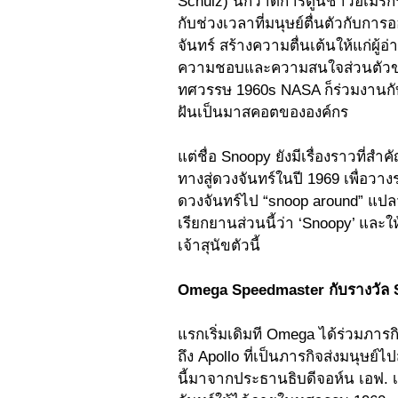
Schulz) นักวาดการ์ตูนชาวอเมริกั
กับช่วงเวลาที่มนุษย์ตื่นตัวกับก
จันทร์ สร้างความตื่นเต้นให้แก่ผู
ความชอบและความสนใจส่วนตัวของเ
ทศวรรษ 1960s NASA ก็ร่วมงานกับ
ฝันเป็นมาสคอตขององค์กร 
แต่ชื่อ Snoopy ยังมีเรื่องราวที่สำ
ทางสู่ดวงจันทร์ในปี 1969 เพื่อว
ดวงจันทร์ไป “snoop around” แปลว
เรียกยานส่วนนี้ว่า ‘Snoopy’ และใ
เจ้าสุนัขตัวนี้
Omega Speedmaster กับรางวัล 
แรกเริ่มเดิมที Omega ได้ร่วมภ
ถึง Apollo ที่เป็นภารกิจส่งมนุ
นี้มาจากประธานธิบดีจอห์น เอฟ. เ