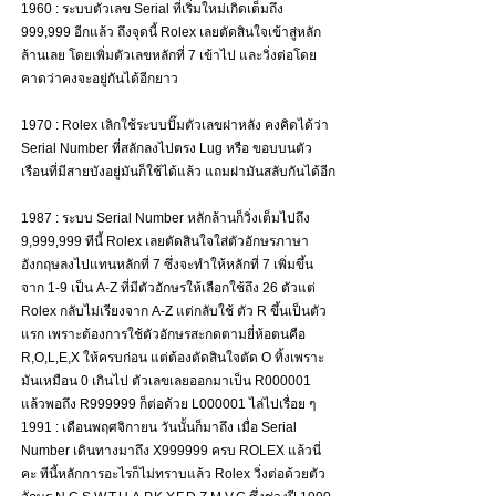
1960 : ระบบตัวเลข Serial ที่เริ่มใหม่เกิดเต็มถึง 
999,999 อีกแล้ว ถึงจุดนี้ Rolex เลยตัดสินใจเข้าสู่หลัก
ล้านเลย โดยเพิ่มตัวเลขหลักที่ 7 เข้าไป และวิ่งต่อโดย
คาดว่าคงจะอยู่กันได้อีกยาว
1970 : Rolex เลิกใช้ระบบปั๊มตัวเลขฝาหลัง คงคิดได้ว่า 
Serial Number ที่สลักลงไปตรง Lug หรือ ขอบบนตัว
เรือนที่มีสายบังอยู่มันก็ใช้ได้แล้ว แถมฝามันสลับกันได้อีก
1987 : ระบบ Serial Number หลักล้านก็วิ่งเต็มไปถึง 
9,999,999 ทีนี้ Rolex เลยตัดสินใจใส่ตัวอักษรภาษา
อังกฤษลงไปแทนหลักที่ 7 ซึ่งจะทำให้หลักที่ 7 เพิ่มขึ้น
จาก 1-9 เป็น A-Z ที่มีตัวอักษรให้เลือกใช้ถึง 26 ตัวแต่ 
Rolex กลับไม่เรียงจาก A-Z แต่กลับใช้ ตัว R ขึ้นเป็นตัว
แรก เพราะต้องการใช้ตัวอักษรสะกดตามยี่ห้อตนคือ 
R,O,L,E,X ให้ครบก่อน แต่ต้องตัดสินใจตัด O ทิ้งเพราะ
มันเหมือน 0 เกินไป ตัวเลขเลยออกมาเป็น R000001 
แล้วพอถึง R999999 ก็ต่อด้วย L000001 ไล่ไปเรื่อย ๆ
1991 : เดือนพฤศจิกายน วันนั้นก็มาถึง เมื่อ Serial 
Number เดินทางมาถึง X999999 ครบ ROLEX แล้วนี่
คะ ทีนี้หลักการอะไรก็ไม่ทราบแล้ว Rolex วิ่งต่อด้วยตัว