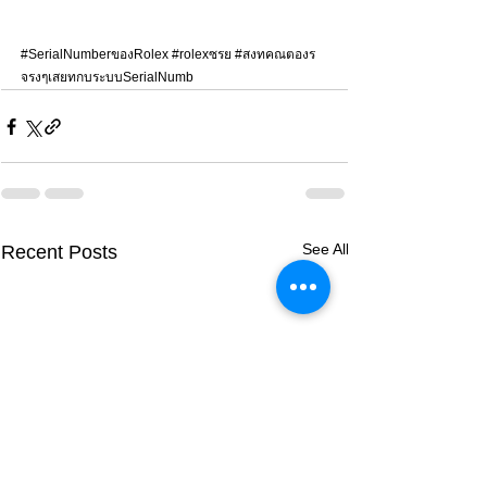
#SerialNumberของRolex
#rolexซรย
#สงทคณตองร
จรงๆเสยทกบระบบSerialNumb
See All
Recent Posts