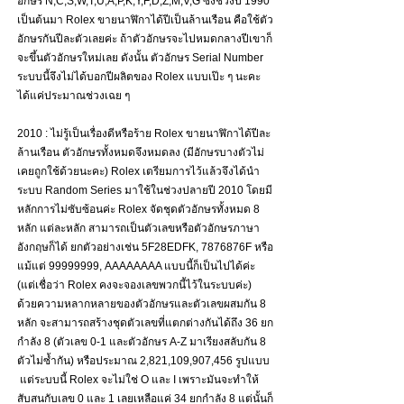
อักษร N,C,S,W,T,U,A,P,K,Y,F,D,Z,M,V,G ซึ่งช่วงปี 1990 
เป็นต้นมา Rolex ขายนาฬิกาได้ปีเป็นล้านเรือน คือใช้ตัว
อักษรกันปีละตัวเลยค่ะ ถ้าตัวอักษรจะไปหมดกลางปีเขาก็
จะขึ้นตัวอักษรใหม่เลย ดังนั้น ตัวอักษร Serial Number 
ระบบนี้จึงไม่ได้บอกปีผลิตของ Rolex แบบเป๊ะ ๆ นะคะ 
ได้แค่ประมาณช่วงเฉย ๆ
2010 : ไม่รู้เป็นเรื่องดีหรือร้าย Rolex ขายนาฬิกาได้ปีละ
ล้านเรือน ตัวอักษรทั้งหมดจึงหมดลง (มีอักษรบางตัวไม่
เคยถูกใช้ด้วยนะคะ) Rolex เตรียมการไว้แล้วจึงได้นำ
ระบบ Random Series มาใช้ในช่วงปลายปี 2010 โดยมี
หลักการไม่ซับซ้อนค่ะ Rolex จัดชุดตัวอักษรทั้งหมด 8 
หลัก แต่ละหลัก สามารถเป็นตัวเลขหรือตัวอักษรภาษา
อังกฤษก็ได้ ยกตัวอย่างเช่น 5F28EDFK, 7876876F หรือ
แม้แต่ 99999999, AAAAAAAA แบบนี้ก็เป็นไปได้ค่ะ 
(แต่เชื่อว่า Rolex คงจะจองเลขพวกนี้ไว้ในระบบค่ะ) 
ด้วยความหลากหลายของตัวอักษรและตัวเลขผสมกัน 8 
หลัก จะสามารถสร้างชุดตัวเลขที่แตกต่างกันได้ถึง 36 ยก
กำลัง 8 (ตัวเลข 0-1 และตัวอักษร A-Z มาเรียงสลับกัน 8 
ตัวไม่ซ้ำกัน) หรือประมาณ 2,821,109,907,456 รูปแบบ 
 แต่ระบบนี้ Rolex จะไม่ใช่ O และ I เพราะมันจะทำให้
สับสนกับเลข 0 และ 1 เลยเหลือแค่ 34 ยกกำลัง 8 แต่นั้นก็