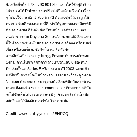
ยังเหลืออีกตั้ง 1,785,793,904,896 แบบให้ใช้อยู่ดี เรียก
ได้ว่า ต่อให้ Rolex ขายนาฬิกาได้ปีละล้านเรือนไปเรื่อย 
ๆ ก็ต้องใช้เวลาอีก 1.785 ล้านปี ตัวเลขชุดนี้ถึงจะถูกใช้
หมดค่ะ ข้อเสียของระบบนี้คือทำให้มูลค่าของนาฬิกาที่มี
ตัวเลข Serial ที่สัมพันธ์กับปีหมดไป ยกตัวอย่าง หลาย
คนต้องการเก็บ Daytona Series A ก็คงจะไม่มีเรื่องแบบ
นี้ในโลก ยกเว้นจะไปเจอเลข Serial เบอร์ตอง หรือ เบอร์
เรียง หรือเบอร์สวย ซึ่งมันก็นานาจิตตังค่ะ
แถมอีกนิดนึง Laser รูปมงกุฎ ที่กระจก กับการสลักขอบ 
Serial ด้านในกระจกที่ด้านล่างบริเวณเลข 6 ของหน้า
ปัด เริ่มตั้งแต่ Series F หรือประมาณปี 2003 นะคะ ถ้า
นาฬิกาปีเก่าว่านี้จะไม่มีกระจก Laser และถ้าจะดู Serial 
Number ต้องถอดสายมาดูตรงตัวเรือนที่ติดกับสายด้าน
บนค่ะ ถึงจะเห็น Serial number Laser ที่กระจก ปกติมัน
จะไม่ชัดเห็นได้ง่ายนะคะ เคยมีลูกค้าบอกว่า ถ้าเห็นชัด
สลักลึกล่ะก็ให้สงสัยก่อนว่าไม่ใช่ของแท้ค่ะ
Credit : www.qualitytyme.net/-BHIJOQ–