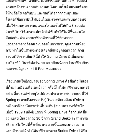
และควอทซ์เข้าด้วยกัน ไม่มีการใช้แบตเตอรี่ ทำให้ต้อง
อาศัยพลังงานจากตลับลานสปริงแบบดั้งเดิมแทนเพื่อขับ
ให้วงล้อโรเตอร์หมุน และผลที่ได้จากการหมุนของ
โรเตอร์คือการปั่นไฟป้อนให้แผงวงจรและระบบควอทซ์
เพื่อใช้ควบคุมการหมุนของโรเตอร์ไม่ให้เกิน 8 รอบต่อ
วินาที โดยใช้เบรคแม่เหล็กไฟฟ้าทำให้ไม่มีชิ้นส่วนใด
สัมผัสกัน ต่างจากนาฬิกาจักรกลที่ใช้จักรกลอก 
Escapement ล็อคและปล่อยในการควบคุมความเที่ยง
ตรง ทำให้ชิ้นส่วนจะต้องเสียดสีกันอยู่ตลอดเวลา ด้วย
ระบบที่ไร้การเสียดสีนี้ทำให้ Spring Drive มีเที่ยงตรง
ระดับ +/-1 วินาทีต่อวัน คลาดเคลื่อนน้อยกว่านาฬิกาจักร
กลความถี่สูงอย่าง Hi-Beat พอสมควร
เรื่องน่าสนใจอีกอย่างของ Spring Drive คือชื่อตัวมันเอง
ที่ตั้งมาเหมือนเพื่อเน้นย้ำว่า ครั้งนี้ไม่ใช่นาฬิกาแบตเตอรี่
อย่างที่แบรนด์ฟากยุโรปมักสบประมาท เพราะระบบนี้ใช้ 
Spring (หมายถึงลานสปริง) ในการขับเคลื่อน (Drive) 
กลไกนาฬิกา นับจากวันที่ประดิษฐ์ระบบควอทซ์สำเร็จ
เมื่อปี 1969 จนถึงปี 1999 ที่ Spring Drive ถือกำเนิดขึ้น 
รวมแล้วเป็นเวลาถึง 30 ปีกว่า Grand Seiko จะสามารถ
สร้างกลไกใหม่ที่ทั้งเที่ยงตรงมากขึ้นและคงความงาม
แบบจักรกลไว้ ทำให้นาฬิกาตระกูล Spring Drive ได้รับ