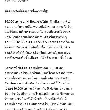
ยุโรปเกือบล่มสลาย
ข้อดีและสิ่งที่ต้องแลกเพื่อความถี่สูง
36,000 vph ของ Hi-Beat ช่วยให้นาฬิกามีความเที่ยง
ตรงและเสถียรมากขึ้น เพราะเมื่อจักรกลอกแกว่งเร็วขึ้น 
แรงโน้มถ่วงหรือแรงกระแทกใด ๆ จะมีผลต่ออัตราการ
แกว่งน้อยลง ยังผลให้การทำงานของชิ้นส่วนต่าง ๆ 
ดำเนินไปได้ไม่มีสะดุด แต่สิ่งที่ต้องแลกมาคือการสึกหรอ
ของกลไกในระยะเวลาอันสั้น เนื่องจากการแกว่งอย่าง
รวดเร็วจะทำให้เกิดแรงเสียดสีหลายเท่าตัว และระบบ
ลานที่จะหมดเร็วขึ้น เนื่องจากใช้พลังงานมากขึ้นนั่นเอง 
นอกจากนี้ ข้อดีของความถี่สูงระดับ 36,000 vph 
สามารถนำมาใช้กับฟังก์ชั่นจับเวลาได้อย่างลงตัว เพราะ
ความถี่ของจักรกลอกเร็วมากพอที่จะจับเวลาได้ระดับ 
Centi-second กล่าวคือ เมื่อแปลงความถี่นี้เป็นหน่วย
เฮิร์ตซ์ 36,000 vph จะมีค่าเท่ากับ 5 Hz หมายความว่า
ใน 1 วินาทีจะมีการแกว่งไปและกลับ 10 ครั้ง จึงสามารถ
จับเวลา 1/10 วินาทีได้ เมื่อเทียบกับนาฬิกาทั่วไปที่
ความถี่ต่ำกว่าแล้ว จะพบว่าภายใน 1 วินาที จำนวนรอบ
การแกว่งของจักรกลอกน้อยเกินกว่าที่จะจับเวลาให้