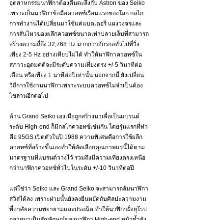
อุตสาหกรรมนาฬิกาต้องตื่นตะลึงกับ Astron ของ Seiko 
เพราะเป็นนาฬิกาข้อมือควอทซ์เรือนแรกของโลก กลไก
การทำงานได้เปลี่ยนมาใช้แค่แบตเตอรี่ แผงวงจรและ
การสั่นไหวของผลึกควอทซ์ขนาดเท่าปลายเล็บที่สามารถ
สร้างความถี่ถึง 32,768 Hz มากกว่าจักรกลทั่วไปที่วิ่ง
เพียง 2-5 Hz อย่างเทียบไม่ได้ ทำให้นาฬิกาควอทซ์ใน
สภาวะอุดมคติจะมีระดับความเที่ยงตรง +/-5 วินาทีต่อ
เดือน หรือเพียง 1 นาทีต่อปีเท่านั้น นอกจากนี้ ยังเปลี่ยน
วิถีการใช้งานนาฬิกาเพราะระบบควอทซ์ไม่จำเป็นต้อง
ไขลานอีกต่อไป
ด้าน Grand Seiko เองเมื่อถูกสร้างมาเพื่อเป็นแบรนด์
ระดับ High-end ก็มีกลไกควอทซ์เช่นกัน โดยรุ่นแรกที่ทำ
คือ 95GS เปิดตัวในปี 1988 ความพิเศษคือการใช้ผลึก
ควอทซ์ที่สร้างขึ้นเองทำให้คัดเลือกคุณภาพแร่นี้ได้ตาม
มาตรฐานที่แบรนด์วางไว้ รวมถึงมีความเที่ยงตรงเหนือ
กว่านาฬิกาควอทซ์ทั่วไปในระดับ +/-10 วินาทีต่อปี 
แต่ใช่ว่า Seiko และ Grand Seiko จะสามารถล้มนาฬิกา
สวิสได้ลง เพราะฝ่ายนั้นยังคงยืนหยัดกับศิลปะความงาม
ที่อาศัยความพยายามและประณีต ทำให้นาฬิกาฝั่งยุโรป
กลายมาเป็นสัญลักษณ์ของนาฬิกา High-end หนำซ้ำยัง