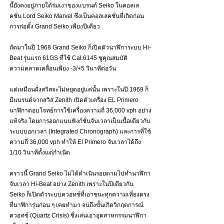
นี้ยังคงอยู่ภายใต้ร่มเงาของแบรนด์ Seiko ในคอลเล
คชั่น Lord Seiko Marvel ซึ่งเป็นคอลเลคชั่นที่เกิดก่อน
การก่อตั้ง Grand Seiko เพียงปีเดียว 
ถัดมาในปี 1968 Grand Seiko ก็เปิดตัวนาฬิการะบบ Hi-
Beat รุ่นแรก 61GS ที่ใช้ Cal.6145 ชูคุณสมบัติ
ความคลาดเคลื่อนเพียง -3/+5 วินาทีต่อวัน 
แต่เหมือนฝั่งสวิสจะไม่หยุดอยู่แค่นั้น เพราะในปี 1969 ก็
มีแบรนด์จากสวิส Zenith เปิดตัวเครื่อง EL Primero 
นาฬิกาตอบโจทย์การใช้เครื่องความถี่ 36,000 vph อย่าง
แท้จริง โดยการออกแบบฟังก์ชั่นจับเวลาเป็นเนื้อเดียวกับ
ระบบบอกเวลา (Integrated Chronograph) และการที่ใช้
ความถี่ 36,000 vph ทำให้ El Primero จับเวลาได้ถึง 
1/10 วินาทีตั้งแต่กำเนิด 
คราวนี้ Grand Seiko ไม่ได้ดำเนินรอยตามไปทำนาฬิกา
จับเวลา Hi-Beat อย่าง Zenith เพราะในปีเดียวกัน 
Seiko ก็เปิดตัวระบบควอทซ์ที่เอาชนะทุกความเที่ยงตรง
ที่นาฬิการุ่นก่อน ๆ เคยทำมา จนถึงขั้นเกิดวิกฤตการณ์
ควอทซ์ (Quartz Crisis) ซึ่งเล่นเอาอุตสาหกรรมนาฬิกา