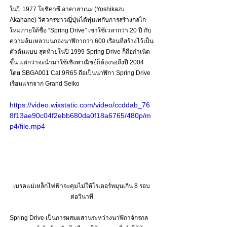
ในปี 1977 โยชิคาซึ อาคาฮาเนะ (Yoshikazu 
Akahane) วิศวกรชาวญี่ปุ่นได้ทุ่มเทกับการสร้างกลไก
ใหม่ภายใต้ชื่อ “Spring Drive” เขาใช้เวลากว่า 20 ปี กับ
ความล้มเหลวบนกองนาฬิกากว่า 600 เรือนที่สร้างไว้เป็น
ตัวต้นแบบ สุดท้ายในปี 1999 Spring Drive ก็ถือกำเนิด
ขึ้น แต่กว่าจะนำมาใช้เชิงพาณิชย์ก็ต้องรอถึงปี 2004 
โดย SBGA001 Cal.9R65 ถือเป็นนาฬิกา Spring Drive 
เรือนแรกจาก Grand Seiko 
https://video.wixstatic.com/video/ccddab_76
8f13ae90c04f2ebb680da0f18a6765/480p/m
p4/file.mp4
เบรคแม่เหล็กไฟฟ้าจะคุมไม่ให้โรเตอร์หมุนเกิน 8 รอบ
ต่อวินาที
Spring Drive เป็นการผสมผสานระหว่างนาฬิกาจักรกล