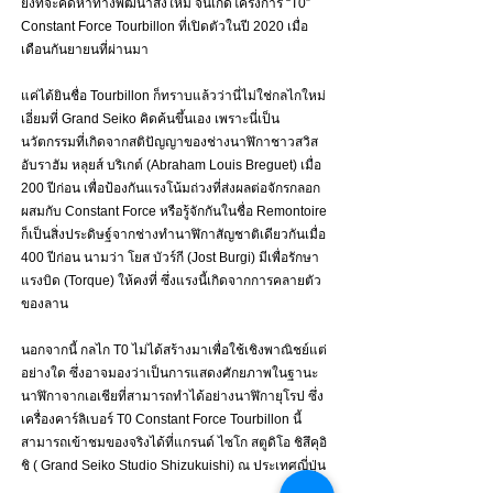
ยั้งที่จะคิดหาทางพัฒนาสิ่งใหม่ จนเกิดโครงการ “T0” 
Constant Force Tourbillon ที่เปิดตัวในปี 2020 เมื่อ
เดือนกันยายนที่ผ่านมา
แค่ได้ยินชื่อ Tourbillon ก็ทราบแล้วว่านี่ไม่ใช่กลไกใหม่
เอี่ยมที่ Grand Seiko คิดค้นขึ้นเอง เพราะนี่เป็น
นวัตกรรมที่เกิดจากสติปัญญาของช่างนาฬิกาชาวสวิส 
อับราฮัม หลุยส์ บริเกต์ (Abraham Louis Breguet) เมื่อ 
200 ปีก่อน เพื่อป้องกันแรงโน้มถ่วงที่ส่งผลต่อจักรกลอก 
ผสมกับ Constant Force หรือรู้จักกันในชื่อ Remontoire 
ก็เป็นสิ่งประดิษฐ์จากช่างทำนาฬิกาสัญชาติเดียวกันเมื่อ 
400 ปีก่อน นามว่า โยส บัวร์กี (Jost Burgi) มีเพื่อรักษา
แรงบิด (Torque) ให้คงที่ ซึ่งแรงนี้เกิดจากการคลายตัว
ของลาน
นอกจากนี้ กลไก T0 ไม่ได้สร้างมาเพื่อใช้เชิงพาณิชย์แต่
อย่างใด ซึ่งอาจมองว่าเป็นการแสดงศักยภาพในฐานะ
นาฬิกาจากเอเชียที่สามารถทำได้อย่างนาฬิกายุโรป ซึ่ง
เครื่องคาร์ลิเบอร์ T0 Constant Force Tourbillon นี้
สามารถเข้าชมของจริงได้ที่แกรนด์ ไซโก สตูดิโอ ชิสึคุอิ
ชิ ( Grand Seiko Studio Shizukuishi) ณ ประเทศญี่ปุ่น