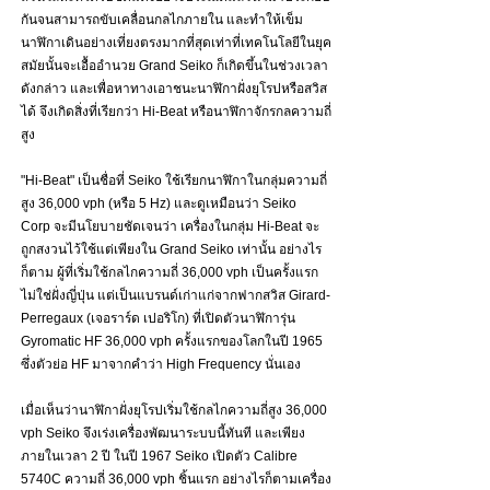
กันจนสามารถขับเคลื่อนกลไกภายใน และทำให้เข็ม
นาฬิกาเดินอย่างเที่ยงตรงมากที่สุดเท่าที่เทคโนโลยีในยุค
สมัยนั้นจะเอื้ออำนวย Grand Seiko ก็เกิดขึ้นในช่วงเวลา
ดังกล่าว และเพื่อหาทางเอาชนะนาฬิกาฝั่งยุโรปหรือสวิส
ได้ จึงเกิดสิ่งที่เรียกว่า Hi-Beat หรือนาฬิกาจักรกลความถี่
สูง
"Hi-Beat" เป็นชื่อที่ Seiko ใช้เรียกนาฬิกาในกลุ่มความถี่
สูง 36,000 vph (หรือ 5 Hz) และดูเหมือนว่า Seiko 
Corp จะมีนโยบายชัดเจนว่า เครื่องในกลุ่ม Hi-Beat จะ
ถูกสงวนไว้ใช้แต่เพียงใน Grand Seiko เท่านั้น อย่างไร
ก็ตาม ผู้ที่เริ่มใช้กลไกความถี่ 36,000 vph เป็นครั้งแรก
ไม่ใช่ฝั่งญี่ปุ่น แต่เป็นแบรนด์เก่าแก่จากฟากสวิส Girard-
Perregaux (เจอราร์ด เปอริโก) ที่เปิดตัวนาฬิการุ่น 
Gyromatic HF 36,000 vph ครั้งแรกของโลกในปี 1965 
ซึ่งตัวย่อ HF มาจากคำว่า High Frequency นั่นเอง
เมื่อเห็นว่านาฬิกาฝั่งยุโรปเริ่มใช้กลไกความถี่สูง 36,000 
vph Seiko จึงเร่งเครื่องพัฒนาระบบนี้ทันที และเพียง
ภายในเวลา 2 ปี ในปี 1967 Seiko เปิดตัว Calibre 
5740C ความถี่ 36,000 vph ชิ้นแรก อย่างไรก็ตามเครื่อง