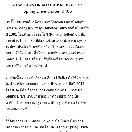
Grand Seiko Hi-Beat Caliber 9S85 และ 
Spring Drive Caliber 9R65
นับตั้งแต่แบรนด์นาฬิกาแนวหน้าจากแดนอาทิตย์อุทัย
หรือประเทศญี่ปุ่นที่เราคุ้นเคยอย่าง Seiko ก่อตั้งขึ้นมาใน
ปี 1881 โดยคินทาโร ฮัตโตริ (Kintaro Hattori) จนเมื่อ
เวลาผ่านไปกว่า 80 ปีถึงเป็นช่วงเวลาแห่งการหาลู่ทาง
ใหม่เพื่อประชันกับนาฬิกายุโรป โดยเฉพาะสวิส Grand 
Seiko จึงถือกำเนิดขึ้นในฐานะนาฬิกาตระกูลหนึ่งของ 
Seiko ในปี 1960 เพื่อเป็นสัญลักษณ์ของความหรูหรา
และนาฬิการะดับ High-end 
จากวันนั้น ความสำเร็จของ Grand Seiko ทำให้มีการก่อ
ตั้งเป็นบริษัทแยกออกมาอย่างเป็นทางการเมื่อปี 2017 
โดยยังคงมีตัวเรือธงอย่าง Grand Seiko Hi-Beat และ 
Spring Drive นำขบวนรุ่นอื่น ๆ ด้วยนิยามการเป็น
นาฬิกาจักรกลความถี่สูงและนาฬิกาลูกผสมระหว่างจักร
กลและควอทซ์
วิวัฒนาการของ Grand Seiko จะมีอะไรบ้างในช่วง 6 
ทศวรรษที่ผ่านมา และเหตุใด Hi-Beat กับ Spring Drive 